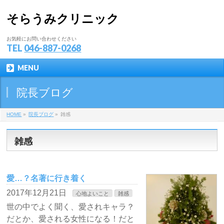
そらうみクリニック
お気軽にお問い合わせください
TEL
046-887-0268
MENU
院長ブログ
HOME
»
院長ブログ
»
雑感
雑感
愛…？名著に行き着く
2017年12月21日
心地よいこと
雑感
世の中でよく聞く、愛されキャラ？
だとか、愛される女性になる！だと