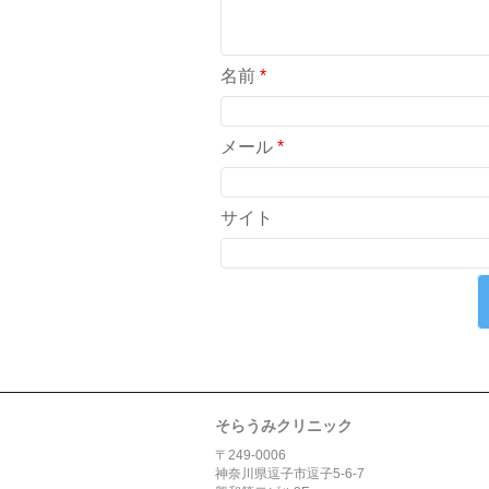
名前
*
メール
*
サイト
そらうみクリニック
〒249-0006
神奈川県逗子市逗子5-6-7