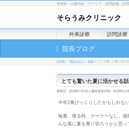
精神科・心療内科 デイケア、訪問診療、訪
そらうみクリニック
外来診療
訪問診療
院長ブログ
HOME
»
院長ブログ
»
雑感
»
とても驚いた夏に活か
とても驚いた夏に活かせる話
投稿日 : 2018年7月3日
最終更新日時 : 2018年11
今年1番びっくりしたかもしれな
毎夏、寝る時、クーラーなし、扇
んな風に夏を乗り切ろうかと思っ