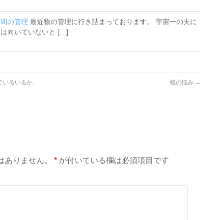
時間の管理
最近物の管理に行き詰まっております。 宇宙一の夫に
向いていないと […]
っているいるか、
蟻の悩み
→
はありません。
*
が付いている欄は必須項目です