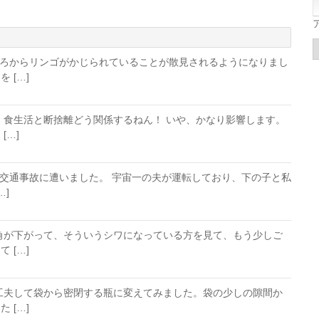
ごろからリンゴがかじられていることが散見されるようになりまし
 […]
む
食生活と断捨離どう関係するねん！ いや、かなり影響します。
[…]
、交通事故に遭いました。 宇宙一の夫が運転しており、下の子と私
…]
角が下がって、そういうシワになっている方を見て、もう少しご
 […]
工夫して袋から密閉する瓶に変えてみました。袋の少しの隙間か
 […]