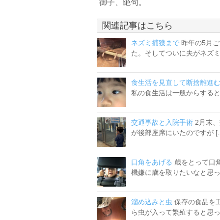
御子、絶句。
関連記事はこちら
ネズミ捕獲まで
昨年の5月
た。そしてついに夫がネズミを
食生活を見直して断捨離進
私の食生活は一般からすると 
交通事故と入院手術
2月末
が後部座席にいたのですが [
口角をあげる
歳をとって口
機嫌に歳を取りたいなと思って
溜め込みと虫
保存の食品を
ら虫が入って繁殖すると思った