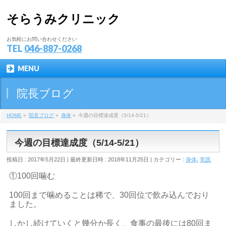
そらうみクリニック
お気軽にお問い合わせください
TEL
046-887-0268
MENU
院長ブログ
HOME
»
院長ブログ
»
身体
»
今週の目標達成度（5/14-5/21）
今週の目標達成度（5/14-5/21）
投稿日 : 2017年5月22日
最終更新日時 : 2018年11月25日
カテゴリー :
身体
,
実践
①100回噛む
100回まで噛めることは稀で、30回位で飲み込んでおり
ました。
しかし続けていくと幾分か長く、食事の最後には80回ま