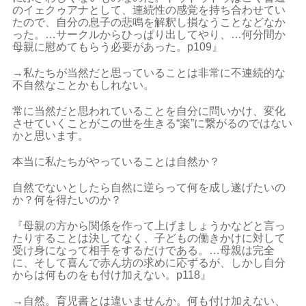
のイェクゥアナとして、連続性の感覚を持ち合わせてい
たので、自分の息子の悲鳴を解釈し損なうことなどなか
った。…サークルからひっぱり出してやり、…何分間か
母親に慰めてもらう必要があった。p109』
→私たちが当然だと思っていることは非常に不連続的な
不自然なことかもしれない。
常に当然だと思われていることを自分に問いかけ、変化
させていくことがこの世を生きる“楽”に繋がるのではない
かと思います。
本当に私たちがやっていることは自然か？
自然でないとしたら自然に逆らって何を成し遂げたいの
か？何を得たいのか？
『母親の方から関係を作って上げましょうかなどと言っ
たりすることは決してなく、子どもの働きかけに対して
受け身になって相手をするだけである。…母親は完全
に、そして喜んで赤ん坊の求めに応ずるが、しかし自分
からは何ものをも付け加えない。p118』
→自然。育児書とは違いませんか。何も付け加えない、