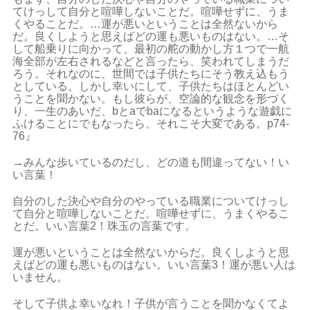
てけっして自分と喧嘩しないことだ。喧嘩せずに、うま
くやることだ。…運が悪いということは全然ないから
だ。良くしようと思えばどの運も悪いものはない。…そ
して船乗りに向かって、最初の舵の動かし方１つで一航
海全部が左右されるなどと言ったら、笑われてしまうだ
ろう。それなのに、世間では子供たちにそう教え込もう
としている。しかし幸いにして、子供たちはほとんどい
うことを聞かない。もし彼らが、空論的な観念を形づく
り、一生のあいだ、bとaでbaになるというような遊戯に
ふけることにでもなったら、それこそ大変である。p74-
76』
→みんな歩いているのだし、どの道も間違ってない！い
い言葉！
自分のした決心や自分のやっている職業についてけっし
て自分と喧嘩しないことだ。喧嘩せずに、うまくやるこ
とだ。いい言葉2！珠玉の言葉です。
運が悪いということは全然ないからだ。良くしようと思
えばどの運も悪いものはない。いい言葉3！運が悪い人は
いません。
そして子供よ幸いなれ！子供が言うことを聞かなくてよ