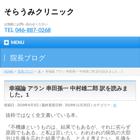
そらうみクリニック
お気軽にお問い合わせください
TEL
046-887-0268
MENU
院長ブログ
HOME
»
院長ブログ
»
本
»
幸福論 アラン 串田孫一 中村雄二郎 訳を読みました。1
幸福論 アラン 串田孫一 中村雄二郎 訳を読みま
した。1
投稿日 : 2018年6月3日
最終更新日時 : 2018年11月25日
カテゴリー :
本
抜粋ではなく全文書いている本。
『不機嫌というものは、結果でもあるが、それに劣らず
原因でもある、と私は言いたい。われわれの病気の大部
分は礼儀を忘れた結果である、とさえ考えたい。礼儀を