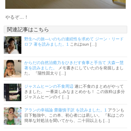
やるぞ…！
関連記事はこちら
野生への旅―いのちの連続性を求めて ジーン・リード
ロフ 著を読みました。1
これはsun […]
からだの自然治癒力をひきだす食事と手当て 大森一慧
著を読みました。
メモ書きにしていたのを発掘しまし
た。 『陽性固太り […]
ジャスムヒーンの不食周辺
遂に不食のまとめがやって
きました。 一番楽しみなまとめかも！ この抜粋は多分
ジャスムヒーンのイ […]
アランの幸福論 齋藤慎子訳 を読みました。1
アランも
目下勉強中。この本、初心者には易しい。 『私はこの
簡単な対処法を聞いてから、二十回以上も […]