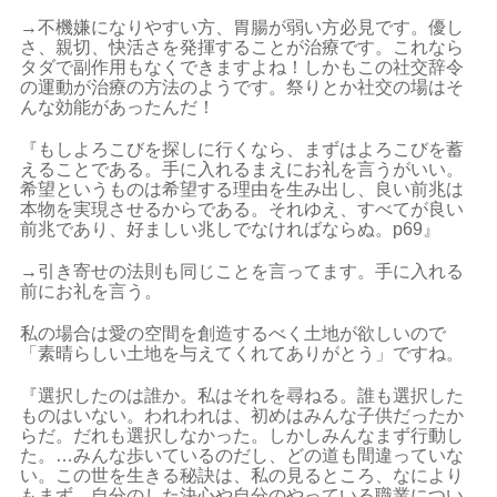
→不機嫌になりやすい方、胃腸が弱い方必見です。優し
さ、親切、快活さを発揮することが治療です。これなら
タダで副作用もなくできますよね！しかもこの社交辞令
の運動が治療の方法のようです。祭りとか社交の場はそ
んな効能があったんだ！
『もしよろこびを探しに行くなら、まずはよろこびを蓄
えることである。手に入れるまえにお礼を言うがいい。
希望というものは希望する理由を生み出し、良い前兆は
本物を実現させるからである。それゆえ、すべてが良い
前兆であり、好ましい兆しでなければならぬ。p69』
→引き寄せの法則も同じことを言ってます。手に入れる
前にお礼を言う。
私の場合は愛の空間を創造するべく土地が欲しいので
「素晴らしい土地を与えてくれてありがとう」ですね。
『選択したのは誰か。私はそれを尋ねる。誰も選択した
ものはいない。われわれは、初めはみんな子供だったか
らだ。だれも選択しなかった。しかしみんなまず行動し
た。…みんな歩いているのだし、どの道も間違っていな
い。この世を生きる秘訣は、私の見るところ、なにより
もまず、自分のした決心や自分のやっている職業につい