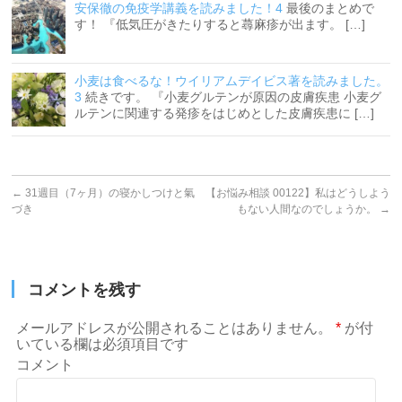
安保徹の免疫学講義を読みました！4
最後のまとめで
す！ 『低気圧がきたりすると蕁麻疹が出ます。 […]
小麦は食べるな！ウイリアムデイビス著を読みました。
3
続きです。 『小麦グルテンが原因の皮膚疾患 小麦グ
ルテンに関連する発疹をはじめとした皮膚疾患に […]
←
31週目（7ヶ月）の寝かしつけと氣
【お悩み相談 00122】私はどうしよう
づき
もない人間なのでしょうか。
→
コメントを残す
メールアドレスが公開されることはありません。
*
が付
いている欄は必須項目です
コメント