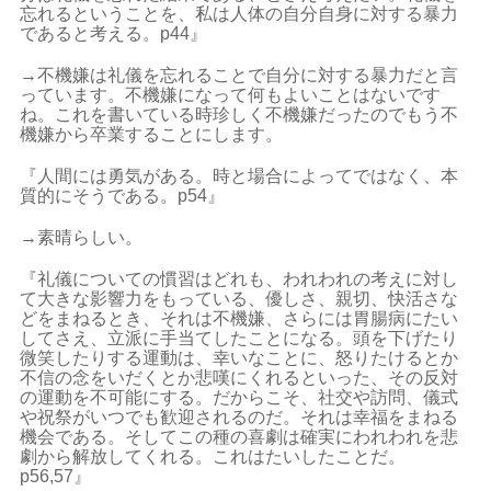
忘れるということを、私は人体の自分自身に対する暴力
であると考える。p44』
→不機嫌は礼儀を忘れることで自分に対する暴力だと言
っています。不機嫌になって何もよいことはないです
ね。これを書いている時珍しく不機嫌だったのでもう不
機嫌から卒業することにします。
『人間には勇気がある。時と場合によってではなく、本
質的にそうである。p54』
→素晴らしい。
『礼儀についての慣習はどれも、われわれの考えに対し
て大きな影響力をもっている、優しさ、親切、快活さな
どをまねるとき、それは不機嫌、さらには胃腸病にたい
してさえ、立派に手当てしたことになる。頭を下げたり
微笑したりする運動は、幸いなことに、怒りたけるとか
不信の念をいだくとか悲嘆にくれるといった、その反対
の運動を不可能にする。だからこそ、社交や訪問、儀式
や祝祭がいつでも歓迎されるのだ。それは幸福をまねる
機会である。そしてこの種の喜劇は確実にわれわれを悲
劇から解放してくれる。これはたいしたことだ。
p56,57』