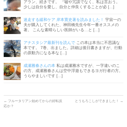
アラン、続きです。 『嘘や冗談でなく、私は言おう。
少しは自分を愛し、自分と仲良くすることが必 […]
迷走する緩和ケア 岸本寛史著を読みました！
宇宙一の
夫が購入してくれた、神田橋先生今年一番オススメの
著。 こんな素晴らしい医師がいる…と […]
アナスタシア最新刊を読んで
この本は本当に不思議な
本です。 7巻、出ました。詳細は後日書きますが、行動
の原動力になる本な […]
成瀬雅春さんの本
私は成瀬雅水ですが、一字違いのこ
の方、成瀬雅春さんは空中浮遊もできるヨガ行者の方。
うらやましいです […]
←
フルータリアン始めてからの好転反
とうもろこしができました！
→
応か？