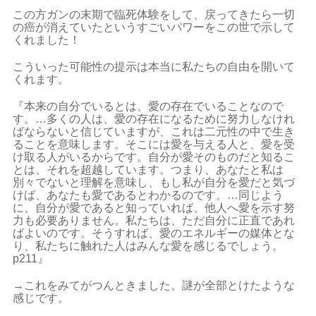
この方ガンの末期で臨死体験をして、戻ってきたら一切
の癌が消えていたというすごいパワーをこの世で示して
くれました！
こういった可能性の提示は本当に私たちの自由を開いて
くれます。
『本来の自分でいるとは、愛の存在でいることなので
す。…多くの人は、愛の存在になるために努力しなけれ
ばならないと信じていますが、これは二元性の中で生き
ることを意味します。そこには愛を与える人と、愛を受
け取る人がいるからです。自分が愛そのものだと知るこ
とは、それを超越しています。つまり、あなたと私は
別々でないと理解を意味し、もし私が自分を愛だと気づ
けば、あなたも愛であるとわかるのです。…同じよう
に、自分が愛であると知っていれば、他人へ愛を示す努
力も必要ありません。私たちは、ただ自分に正直であれ
ばよいのです。そうすれば、愛のエネルギーの媒体とな
り、私たちに触れた人はみんな愛を感じるでしょう。
p211』
→これをみてがつんときました。謎が全部とけたような
感じです。