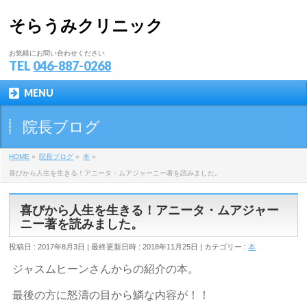
そらうみクリニック
お気軽にお問い合わせください
TEL
046-887-0268
MENU
院長ブログ
HOME
»
院長ブログ
»
本
»
喜びから人生を生きる！アニータ・ムアジャーニー著を読みました。
喜びから人生を生きる！アニータ・ムアジャー
ニー著を読みました。
投稿日 : 2017年8月3日
最終更新日時 : 2018年11月25日
カテゴリー :
本
ジャスムヒーンさんからの紹介の本。
最後の方に怒濤の目から鱗な内容が！！