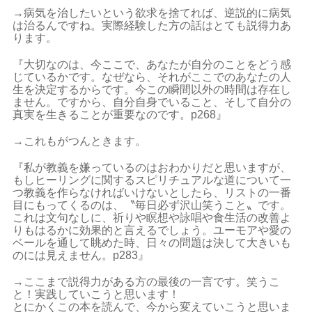
→病気を治したいという欲求を捨てれば、逆説的に病気
は治るんですね。実際経験した方の話はとても説得力あ
ります。
『大切なのは、今ここで、あなたが自分のことをどう感
じているかです。なぜなら、それがここでのあなたの人
生を決定するからです。今この瞬間以外の時間は存在し
ません。ですから、自分自身でいること、そして自分の
真実を生きることが重要なのです。p268』
→これもがつんときます。
『私が教義を嫌っているのはおわかりだと思いますが、
もしヒーリングに関するスピリチュアルな道について一
つ教義を作らなければいけないとしたら、リストの一番
目にもってくるのは、〝毎日必ず沢山笑うこと〟です。
これは文句なしに、祈りや瞑想や詠唱や食生活の改善よ
りもはるかに効果的と言えるでしょう。ユーモアや愛の
ベールを通して眺めた時、日々の問題は決して大きいも
のには見えません。p283』
→ここまで説得力がある方の最後の一言です。笑うこ
と！実践していこうと思います！
とにかくこの本を読んで、今から変えていこうと思いま