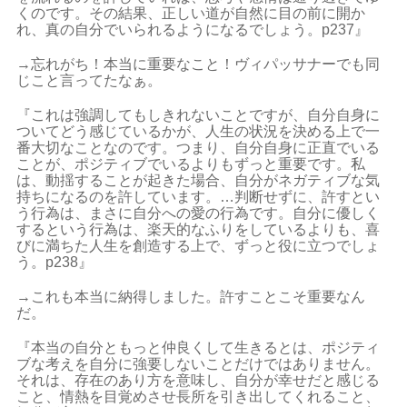
くのです。その結果、正しい道が自然に目の前に開か
れ、真の自分でいられるようになるでしょう。p237』
→忘れがち！本当に重要なこと！ヴィパッサナーでも同
じこと言ってたなぁ。
『これは強調してもしきれないことですが、自分自身に
ついてどう感じているかが、人生の状況を決める上で一
番大切なことなのです。つまり、自分自身に正直でいる
ことが、ポジティブでいるよりもずっと重要です。私
は、動揺することが起きた場合、自分がネガティブな気
持ちになるのを許しています。…判断せずに、許すとい
う行為は、まさに自分への愛の行為です。自分に優しく
するという行為は、楽天的なふりをしているよりも、喜
びに満ちた人生を創造する上で、ずっと役に立つでしょ
う。p238』
→これも本当に納得しました。許すことこそ重要なん
だ。
『本当の自分ともっと仲良くして生きるとは、ポジティ
ブな考えを自分に強要しないことだけではありません。
それは、存在のあり方を意味し、自分が幸せだと感じる
こと、情熱を目覚めさせ長所を引き出してくれること、