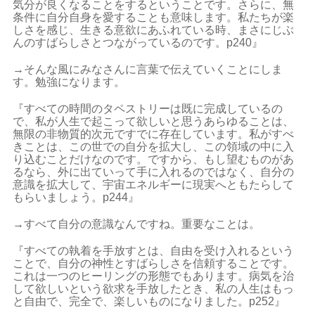
気分が良くなることをするということです。さらに、無
条件に自分自身を愛することも意味します。私たちが楽
しさを感じ、生きる意欲にあふれている時、まさにじぶ
んのすばらしさとつながっているのです。p240』
→そんな風にみなさんに言葉で伝えていくことにしま
す。勉強になります。
『すべての時間のタペストリーは既に完成しているの
で、私が人生で起こって欲しいと思うあらゆることは、
無限の非物質的次元ですでに存在しています。私がすべ
きことは、この世での自分を拡大し、この領域の中に入
り込むことだけなのです。ですから、もし望むものがあ
るなら、外に出ていって手に入れるのではなく、自分の
意識を拡大して、宇宙エネルギーに現実へともたらして
もらいましょう。p244』
→すべて自分の意識なんですね。重要なことは。
『すべての執着を手放すとは、自由を受け入れるという
ことで、自分の神性とすばらしさを信頼することです。
これは一つのヒーリングの形態でもあります。病気を治
して欲しいという欲求を手放したとき、私の人生はもっ
と自由で、完全で、楽しいものになりました。p252』