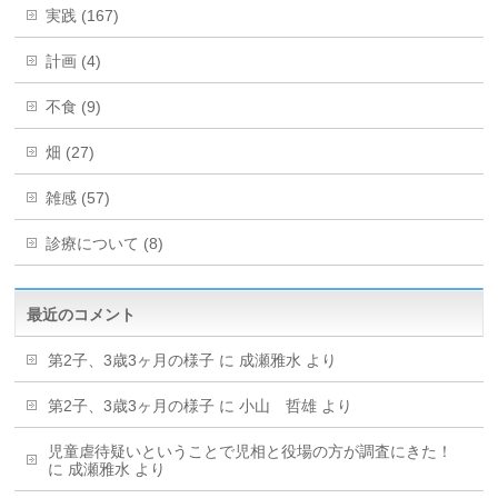
実践 (167)
計画 (4)
不食 (9)
畑 (27)
雑感 (57)
診療について (8)
最近のコメント
第2子、3歳3ヶ月の様子
に
成瀬雅水
より
第2子、3歳3ヶ月の様子
に
小山 哲雄
より
児童虐待疑いということで児相と役場の方が調査にきた！
に
成瀬雅水
より