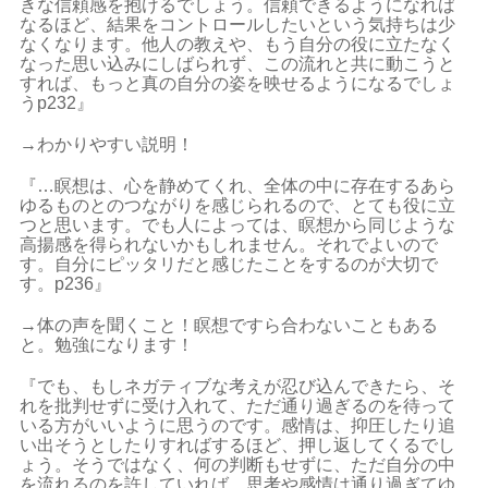
きな信頼感を抱けるでしょう。信頼できるようになれば
なるほど、結果をコントロールしたいという気持ちは少
なくなります。他人の教えや、もう自分の役に立たなく
なった思い込みにしばられず、この流れと共に動こうと
すれば、もっと真の自分の姿を映せるようになるでしょ
うp232』
→わかりやすい説明！
『…瞑想は、心を静めてくれ、全体の中に存在するあら
ゆるものとのつながりを感じられるので、とても役に立
つと思います。でも人によっては、瞑想から同じような
高揚感を得られないかもしれません。それでよいので
す。自分にピッタリだと感じたことをするのが大切で
す。p236』
→体の声を聞くこと！瞑想ですら合わないこともある
と。勉強になります！
『でも、もしネガティブな考えが忍び込んできたら、そ
れを批判せずに受け入れて、ただ通り過ぎるのを待って
いる方がいいように思うのです。感情は、抑圧したり追
い出そうとしたりすればするほど、押し返してくるでし
ょう。そうではなく、何の判断もせずに、ただ自分の中
を流れるのを許していれば、思考や感情は通り過ぎてゆ