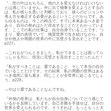
『…世の中はもちろん、他の人を変えなければいけない
とは感じていません。外に出て物事を変えようとするの
は、私が彼らを悪いと判断しており、彼らのビジョンや
考え方を修正する必要があるということだからです。あ
らゆるものは、今この時点で、すでに本来あるべき姿で
あり、自分の努めはただ存在することだとわかっていま
す。ここでの私の仕事は、自分自身でいることです。つ
まり、愛の表現でいて、物質世界で生き続けながら、自
分や他人や周囲の世界の中に完璧さを見出すことです。
p227』
→これもがつんときました。私ができることは困ってら
っしゃる方に、状況に完璧さを見出すことだったんだ！
『私がすべきことは、愛であること、そして本当の自分
でいることだけです。その結果、私の周囲の世界はある
べき場所に落ち着き、同じことが全世界に起こるでしょ
う。p228』
→やはり愛であることなんですね。
『外側の世界は、私たちが自分自身についてどう感じて
いるかを反映しています。自己非難を手放せば、自分の
世界を変えられるのです。そうすれば、もっともっと大