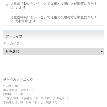
児童虐待疑いということで児相と役場の方が調査にきた！
に
よ
より
児童虐待疑いということで児相と役場の方が調査にきた！
に
成瀬雅水
より
アーカイブ
アーカイブ
そらうみクリニック
〒249-0006
神奈川県逗子市逗子5-6-7
興和第二ビル3F
JR横須賀線・京浜急行バス「逗子駅」より徒歩５分
京浜急行逗子線「新逗子駅」より徒歩２分