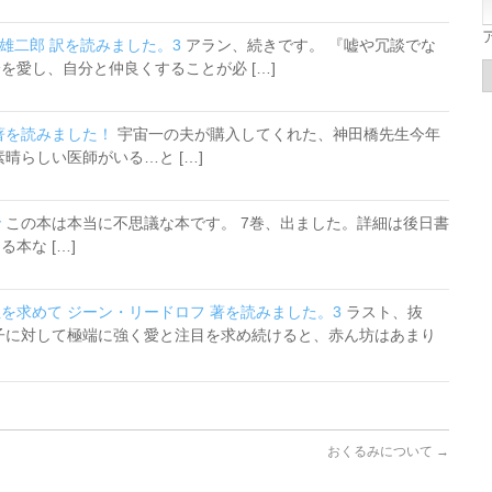
村雄二郎 訳を読みました。3
アラン、続きです。 『嘘や冗談でな
を愛し、自分と仲良くすることが必 […]
著を読みました！
宇宙一の夫が購入してくれた、神田橋先生今年
晴らしい医師がいる…と […]
で
この本は本当に不思議な本です。 7巻、出ました。詳細は後日書
本な […]
を求めて ジーン・リードロフ 著を読みました。3
ラスト、抜
子に対して極端に強く愛と注目を求め続けると、赤ん坊はあまり
おくるみについて
→