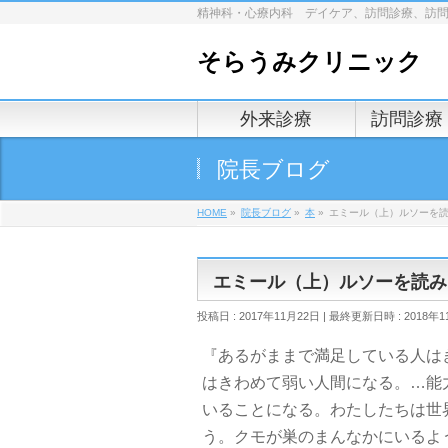
精神科・心療内科 デイケア、訪問診療、訪
そらうみクリニック
外来診療
訪問診療
院長ブログ
HOME
»
院長ブログ
»
本
»
エミール（上）ルソーを
エミール（上）ルソーを読み
投稿日 : 2017年11月22日
最終更新日時 : 2018年1
『あるがままで満足している人は
はきわめて弱い人間になる。…能
いることになる。わたしたちは世
う。クモが巣のまんなかにいるよう