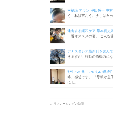
幸福論 アラン 串田孫一 中
く、私は言おう。少しは自分
迷走する緩和ケア 岸本寛史
一番オススメの著。 こんな素
アナスタシア最新刊を読ん
きますが、行動の原動力になる
野生への旅―いのちの連続性
粋、感想です。 『母親が息
に […]
←
リフレーミングの効能