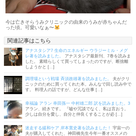
今は亡きそらうみクリニックの由来のうみが赤ちゃんだ
った頃。可愛いなぁ〜
関連記事はこちら
アナスタシア7 生命のエネルギー ウラジーミル・メグ
レ著を読みました。
アナスタシア最新刊、7巻を読みま
した。 素晴らしくて買ってしまったのですが、断捨離
しようかと […]
調理場という戦場 斉須政雄著を読みました。
夫がクリ
ニックのために買ってくれた本。みんなで回し読み中で
す。 料理人の話ですが、どんな仕事 […]
幸福論 アラン 串田孫一 中村雄二郎 訳を読みました。3
アラン、続きです。 『嘘や冗談でなく、私は言おう。
少しは自分を愛し、自分と仲良くすることが必 […]
迷走する緩和ケア 岸本寛史著を読みました！
宇宙一の
夫が購入してくれた、神田橋先生今年一番オススメの