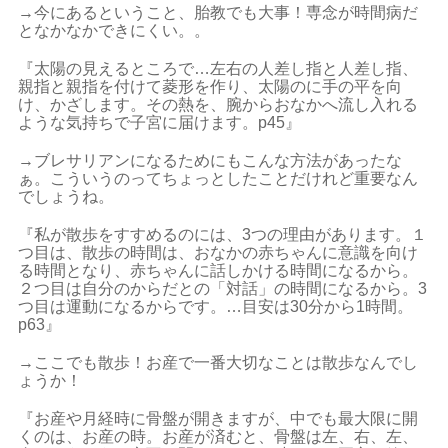
→今にあるということ、胎教でも大事！専念が時間病だ
となかなかできにくい。。
『太陽の見えるところで…左右の人差し指と人差し指、
親指と親指を付けて菱形を作り、太陽のに手の平を向
け、かざします。その熱を、腕からおなかへ流し入れる
ような気持ちで子宮に届けます。p45』
→ブレサリアンになるためにもこんな方法があったな
ぁ。こういうのってちょっとしたことだけれど重要なん
でしょうね。
『私が散歩をすすめるのには、3つの理由があります。１
つ目は、散歩の時間は、おなかの赤ちゃんに意識を向け
る時間となり、赤ちゃんに話しかける時間になるから。
２つ目は自分のからだとの「対話」の時間になるから。3
つ目は運動になるからです。…目安は30分から1時間。
p63』
→ここでも散歩！お産で一番大切なことは散歩なんでし
ょうか！
『お産や月経時に骨盤が開きますが、中でも最大限に開
くのは、お産の時。お産が済むと、骨盤は左、右、左、