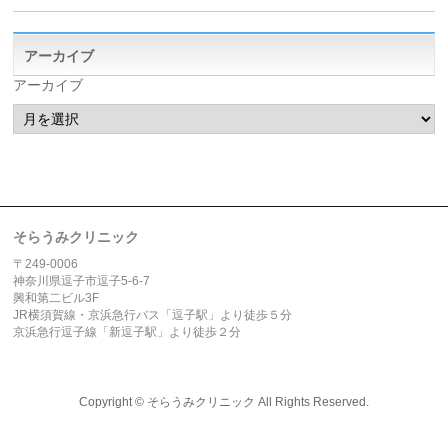
アーカイブ
アーカイブ
そらうみクリニック
〒249-0006
神奈川県逗子市逗子5-6-7
興和第二ビル3F
JR横須賀線・京浜急行バス「逗子駅」より徒歩５分
京浜急行逗子線「新逗子駅」より徒歩２分
Copyright ©
そらうみクリニック
All Rights Reserved.