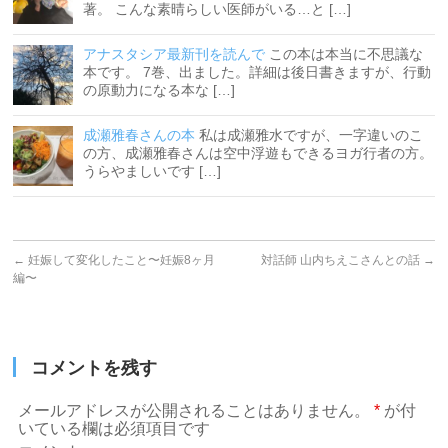
著。 こんな素晴らしい医師がいる…と […]
アナスタシア最新刊を読んで
この本は本当に不思議な
本です。 7巻、出ました。詳細は後日書きますが、行動
の原動力になる本な […]
成瀬雅春さんの本
私は成瀬雅水ですが、一字違いのこ
の方、成瀬雅春さんは空中浮遊もできるヨガ行者の方。
うらやましいです […]
←
妊娠して変化したこと〜妊娠8ヶ月
対話師 山内ちえこさんとの話
→
編〜
コメントを残す
メールアドレスが公開されることはありません。
*
が付
いている欄は必須項目です