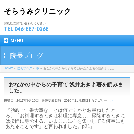
そらうみクリニック
お気軽にお問い合わせください
TEL
046-887-0268
MENU
院長ブログ
HOME
»
院長ブログ
»
本
»
おなかの中からの子育て 浅井あきよ著を読みました。
おなかの中からの子育て 浅井あきよ著を読みま
した。
投稿日 : 2017年9月28日
最終更新日時 : 2018年11月25日
カテゴリー :
本
『胎教で一番大事なことは何ですかとお尋ねしたとこ
ろ、「お料理するときは料理に専念し、掃除するときに
は掃除に専念する、いまここに心を集中してる何事にも
あたることです」と言われました。p21』