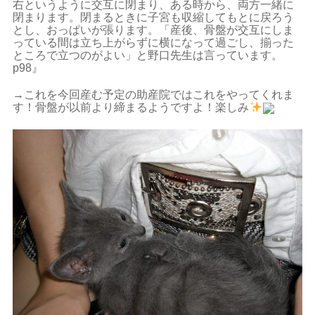
右というように交互に閉まり、ある時から、両方一緒に
閉まります。閉まるときに子宮も収縮してもとに戻ろう
とし、おっぱいが張ります。「産後、骨盤が交互にしま
っている間は立ち上がらずに横になって過ごし、揃った
ところで立つのがよい」と野口先生は言っています。
p98』
→これを今回産む予定の助産院ではこれをやってくれま
す！骨盤が以前より締まるようですよ！楽しみ