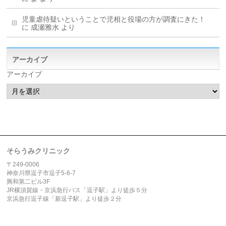
児童虐待疑いということで児相と役場の方が調査にきた！
に
成瀬雅水
より
アーカイブ
アーカイブ
そらうみクリニック
〒249-0006
神奈川県逗子市逗子5-6-7
興和第二ビル3F
JR横須賀線・京浜急行バス「逗子駅」より徒歩５分
京浜急行逗子線「新逗子駅」より徒歩２分