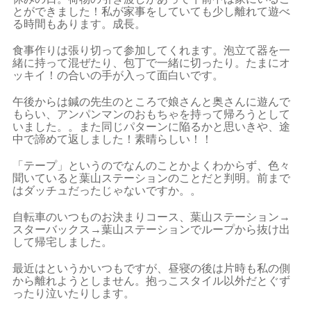
とができました！私が家事をしていても少し離れて遊べ
る時間もあります。成長。
食事作りは張り切って参加してくれます。泡立て器を一
緒に持って混ぜたり、包丁で一緒に切ったり。たまにオ
ッキイ！の合いの手が入って面白いです。
午後からは鍼の先生のところで娘さんと奥さんに遊んで
もらい、アンパンマンのおもちゃを持って帰ろうとして
いました。。また同じパターンに陥るかと思いきや、途
中で諦めて返しました！素晴らしい！！
「テープ」というのでなんのことかよくわからず、色々
聞いていると葉山ステーションのことだと判明。前まで
はダッチュだったじゃないですか。。
自転車のいつものお決まりコース、葉山ステーション→
スターバックス→葉山ステーションでループから抜け出
して帰宅しました。
最近はというかいつもですが、昼寝の後は片時も私の側
から離れようとしません。抱っこスタイル以外だとぐず
ったり泣いたりします。