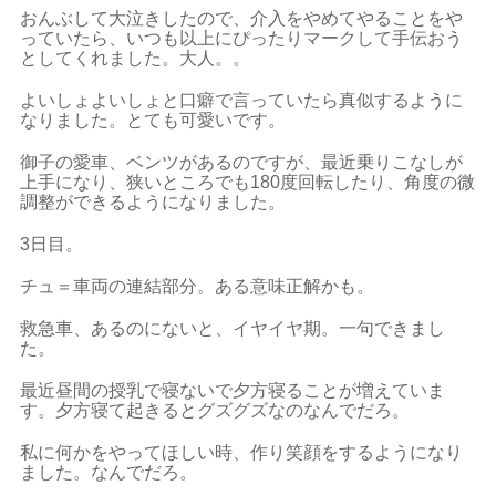
おんぶして大泣きしたので、介入をやめてやることをや
っていたら、いつも以上にぴったりマークして手伝おう
としてくれました。大人。。
よいしょよいしょと口癖で言っていたら真似するように
なりました。とても可愛いです。
御子の愛車、ベンツがあるのですが、最近乗りこなしが
上手になり、狭いところでも180度回転したり、角度の微
調整ができるようになりました。
3日目。
チュ＝車両の連結部分。ある意味正解かも。
救急車、あるのにないと、イヤイヤ期。一句できまし
た。
最近昼間の授乳で寝ないで夕方寝ることが増えていま
す。夕方寝て起きるとグズグズなのなんでだろ。
私に何かをやってほしい時、作り笑顔をするようになり
ました。なんでだろ。