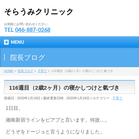
そらうみクリニック
お気軽にお問い合わせください
TEL
046-887-0268
MENU
院長ブログ
HOME
»
院長ブログ
»
子育て
»
116週目（2歳2ヶ月）の寝かしつけと氣づき
116週目（2歳2ヶ月）の寝かしつけと氣づき
投稿日 : 2020年1月19日
最終更新日時 : 2020年1月19日
カテゴリー :
子育て
1日目。
湘南新宿ラインをピアプと言います。何故…。
どうぞをドージョと言うようになりました。