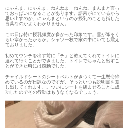
にゃんま、にゃんま、ねんねま、ねんね、まんまと言っ
ておっぱいになることがあります。語呂がにているから
思い出すのか、にゃんまというのが授乳のことも指した
言葉なのかよくわかりません。
この日は特に授乳頻度が多かった印象です。雪が降るく
らい寒かったからか。シャツ一枚で家の中にいても震え
ておりました。
初めてウンチを出す前に「チ」と教えてくれてトイレに
連れて行くことができました。トイレでちゃんと出すこ
とができた時には感動でした。
チャイルドシートのシートベルトがきつくて一生懸命締
めているのが日課なのですが、そっといつも説明書を差
し出してくれます。。ついにシートを緩ませることに成
功したのでその行動はもうなくなるでしょう。