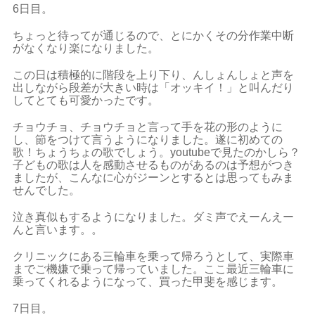
6日目。
ちょっと待ってが通じるので、とにかくその分作業中断
がなくなり楽になりました。
この日は積極的に階段を上り下り、んしょんしょと声を
出しながら段差が大きい時は「オッキイ！」と叫んだり
してとても可愛かったです。
チョウチョ、チョウチョと言って手を花の形のように
し、節をつけて言うようになりました。遂に初めての
歌！ちょうちょの歌でしょう。youtubeで見たのかしら？
子どもの歌は人を感動させるものがあるのは予想がつき
ましたが、こんなに心がジーンとするとは思ってもみま
せんでした。
泣き真似もするようになりました。ダミ声でえーんえー
んと言います。。
クリニックにある三輪車を乗って帰ろうとして、実際車
までご機嫌で乗って帰っていました。ここ最近三輪車に
乗ってくれるようになって、買った甲斐を感じます。
7日目。