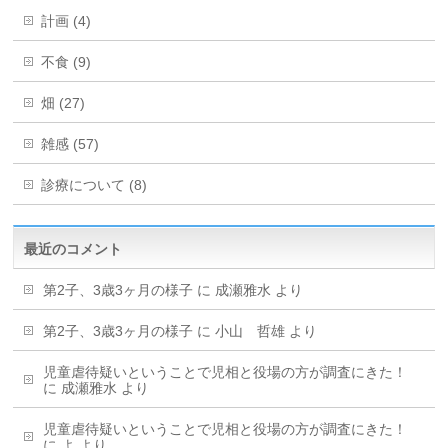
計画 (4)
不食 (9)
畑 (27)
雑感 (57)
診療について (8)
最近のコメント
第2子、3歳3ヶ月の様子
に
成瀬雅水
より
第2子、3歳3ヶ月の様子
に
小山 哲雄
より
児童虐待疑いということで児相と役場の方が調査にきた！
に
成瀬雅水
より
児童虐待疑いということで児相と役場の方が調査にきた！
に
よ
より