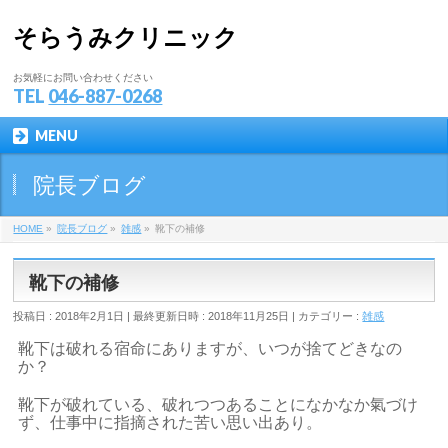
そらうみクリニック
お気軽にお問い合わせください
TEL
046-887-0268
MENU
院長ブログ
HOME
»
院長ブログ
»
雑感
»
靴下の補修
靴下の補修
投稿日 : 2018年2月1日
最終更新日時 : 2018年11月25日
カテゴリー :
雑感
靴下は破れる宿命にありますが、いつが捨てどきなの
か？
靴下が破れている、破れつつあることになかなか氣づけ
ず、仕事中に指摘された苦い思い出あり。