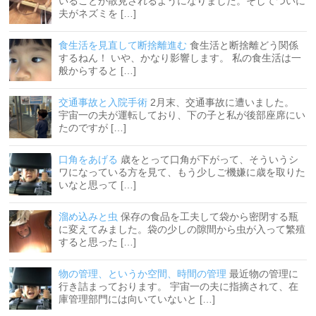
いることが散見されるようになりました。そしてついに
夫がネズミを […]
食生活を見直して断捨離進む
食生活と断捨離どう関係
するねん！ いや、かなり影響します。 私の食生活は一
般からすると […]
交通事故と入院手術
2月末、交通事故に遭いました。
宇宙一の夫が運転しており、下の子と私が後部座席にい
たのですが […]
口角をあげる
歳をとって口角が下がって、そういうシ
ワになっている方を見て、もう少しご機嫌に歳を取りた
いなと思って […]
溜め込みと虫
保存の食品を工夫して袋から密閉する瓶
に変えてみました。袋の少しの隙間から虫が入って繁殖
すると思った […]
物の管理、というか空間、時間の管理
最近物の管理に
行き詰まっております。 宇宙一の夫に指摘されて、在
庫管理部門には向いていないと […]