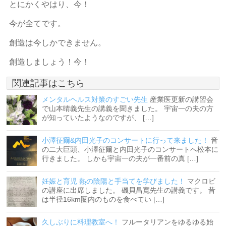
とにかくやはり、今！
今が全てです。
創造は今しかできません。
創造しましょう！今！
関連記事はこちら
メンタルヘルス対策のすごい先生
産業医更新の講習会
で山本晴義先生の講義を聞きました。 宇宙一の夫の方
が知っていたようなのですが、 […]
小澤征爾&内田光子のコンサートに行って来ました！
音
の二大巨頭、小澤征爾と内田光子のコンサートへ松本に
行きました。 しかも宇宙一の夫が一番前の真 […]
妊娠と育児 熱の陰陽と手当てを学びました！
マクロビ
の講座に出席しました。 磯貝昌寬先生の講義です。 昔
は半径16km圏内のものを食べてい […]
久しぶりに料理教室へ！
フルータリアンをゆるゆる始