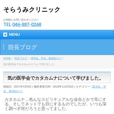
そらうみクリニック
お気軽にお問い合わせください
TEL
046-887-0268
MENU
院長ブログ
HOME
»
院長ブログ
»
講演会、学会、勉強会など
»
気の医学会でカタカムナについて学びました。
気の医学会でカタカムナについて学びました。
投稿日 : 2017年4月6日
最終更新日時 : 2018年11月25日
カテゴリー :
講演会、学
会、勉強会など
カタカムナ…色んなスピリチュアルな会合とかで耳にす
る、そしてネットでも目にするものでしたが、いつも深
く調べず何だろうと思ってました。