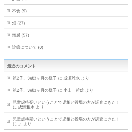
不食 (9)
畑 (27)
雑感 (57)
診療について (8)
最近のコメント
第2子、3歳3ヶ月の様子
に
成瀬雅水
より
第2子、3歳3ヶ月の様子
に
小山 哲雄
より
児童虐待疑いということで児相と役場の方が調査にきた！
に
成瀬雅水
より
児童虐待疑いということで児相と役場の方が調査にきた！
に
よ
より