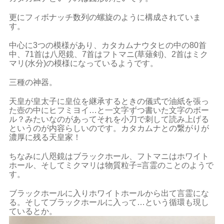
更にフィボナッチ数列の螺旋のように構成されていま
す。
中心に3つの模様があり、カタカムナウタヒの中の80首
中、71首は八咫鏡、7首はフトマニ(草薙剣)、2首はミク
マリ(水分)の模様になっているようです。
三種の神器。
天皇が皇太子に皇位を継承するときの儀式で油紙を張っ
た壺の中にヒフミヨイ…と一文字ずつ書いた文字のボー
ル？みたいなのがあってそれを小刀で刺して読み上げる
というのが内容らしいのです。カタカムナとの繋がりが
濃厚に残る天皇家！
ちなみに八咫鏡はブラックホール、フトマニはホワイト
ホール、そしてミクマリは物質粒子=言霊のことのようで
す。
ブラックホールに入りホワイトホールから出て言霊にな
る。そしてブラックホールに入って…という循環も現し
ているとか。