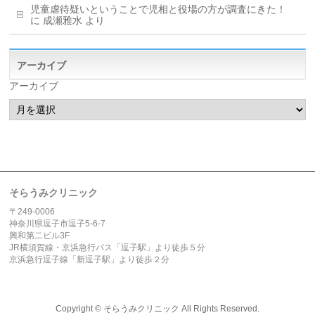
児童虐待疑いということで児相と役場の方が調査にきた！
に
成瀬雅水
より
アーカイブ
アーカイブ
そらうみクリニック
〒249-0006
神奈川県逗子市逗子5-6-7
興和第二ビル3F
JR横須賀線・京浜急行バス「逗子駅」より徒歩５分
京浜急行逗子線「新逗子駅」より徒歩２分
Copyright ©
そらうみクリニック
All Rights Reserved.