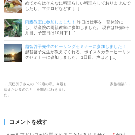
めてからはそんなに料理らしい料理をしておりませんで
したし、マクロビなどす […]
両親教室に参加しました！
昨日は仕事を一部休診に
し、助産院の両親教室に参加しました。 現在は妊娠9ヶ
月目、予定日は10月下 […]
越智啓子先生のヒーリングセミナーに参加しました！
越智啓子先生が教えてくれる、ボイス＆カラーヒーリン
グセミナーに参加しました。 1日目、声はと […]
←
辰巳芳子さんの「92歳の私、今最も
家族相談3
→
伝えたい食のこと」を聞きに行きまし
た。
コメントを残す
メールアドレスが公開されることはありません。
*
が付