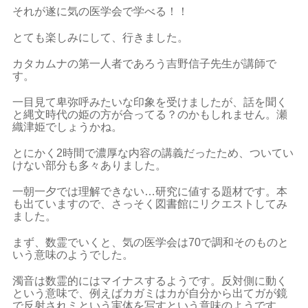
それが遂に気の医学会で学べる！！
とても楽しみにして、行きました。
カタカムナの第一人者であろう吉野信子先生が講師で
す。
一目見て卑弥呼みたいな印象を受けましたが、話を聞く
と縄文時代の姫の方が合ってる？のかもしれません。瀬
織津姫でしょうかね。
とにかく2時間で濃厚な内容の講義だったため、ついてい
けない部分も多々ありました。
一朝一夕では理解できない…研究に値する題材です。本
も出ていますので、さっそく図書館にリクエストしてみ
ました。
まず、数霊でいくと、気の医学会は70で調和そのものと
いう意味のようでした。
濁音は数霊的にはマイナスするようです。反対側に動く
という意味で、例えばカガミはカが自分から出てガが鏡
で反射されミという実体を写すという意味のようです。