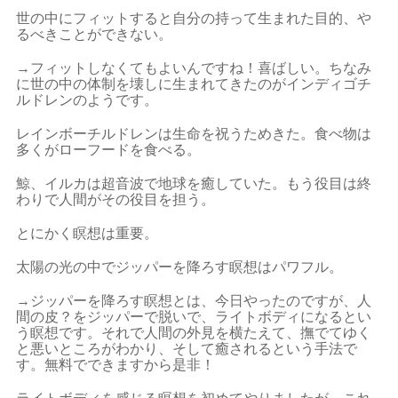
世の中にフィットすると自分の持って生まれた目的、や
るべきことができない。
→フィットしなくてもよいんですね！喜ばしい。ちなみ
に世の中の体制を壊しに生まれてきたのがインディゴチ
ルドレンのようです。
レインボーチルドレンは生命を祝うためきた。食べ物は
多くがローフードを食べる。
鯨、イルカは超音波で地球を癒していた。もう役目は終
わりで人間がその役目を担う。
とにかく瞑想は重要。
太陽の光の中でジッパーを降ろす瞑想はパワフル。
→ジッパーを降ろす瞑想とは、今日やったのですが、人
間の皮？をジッパーで脱いで、ライトボディになるとい
う瞑想です。それで人間の外見を横たえて、撫でてゆく
と悪いところがわかり、そして癒されるという手法で
す。無料でできますから是非！