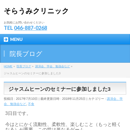
そらうみクリニック
お気軽にお問い合わせください
TEL
046-887-0268
MENU
院長ブログ
HOME
»
院長ブログ
»
講演会、学会、勉強会など
»
ジャスムヒーンのセミナーに参加しました3
ジャスムヒーンのセミナーに参加しました3
投稿日 : 2017年7月10日
最終更新日時 : 2018年11月25日
カテゴリー :
講演会、学
会、勉強会など
,
不食
3日目です。
今はとにかく流動性、柔軟性、楽しむこと（もっと軽く
なる）が重要。この世は単なるゲーム。