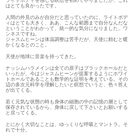
ライトボディを感じる瞑想を初めてやりましたが、これ
はとても良かったです。
人間の外見のみが自分だと思っていたのに、ライトボデ
ィはとても大きく、ああ、こんな範囲まで自分なんだな
ということがわかって、統一的な気分になりました。ワ
ンネスですね。
ジャスムヒーンは体温調整は苦手だが、天使に頼むと暖
かくなるとのこと。
天使が地球に音楽を持ってきた。
ナッシムハラメインは全ての原子はブラックホールだと
いったが、今はジャスムヒーンが提案するようにホワイ
トホールであることも数学的な証明を考えている。その
辺の多次元科学を理解したいと瞑想でいうと、色々答え
が出てくる。
若く元気な状態の時も身体の細胞の中の記憶の層として
保存されているから、身体に戻して下さいとお願いする
と戻ってくる。
とにかく大切なことは、ゆっくりな呼吸とマントラ。そ
れで十分。