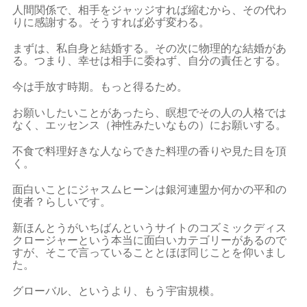
人間関係で、相手をジャッジすれば縮むから、その代わ
りに感謝する。そうすれば必ず変わる。
まずは、私自身と結婚する。その次に物理的な結婚があ
る。つまり、幸せは相手に委ねず、自分の責任とする。
今は手放す時期。もっと得るため。
お願いしたいことがあったら、瞑想でその人の人格では
なく、エッセンス（神性みたいなもの）にお願いする。
不食で料理好きな人ならできた料理の香りや見た目を頂
く。
面白いことにジャスムヒーンは銀河連盟か何かの平和の
使者？らしいです。
新ほんとうがいちばんというサイトのコズミックディス
クロージャーという本当に面白いカテゴリーがあるので
すが、そこで言っていることとほぼ同じことを仰いまし
た。
グローバル、というより、もう宇宙規模。