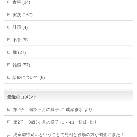
食事 (34)
実践 (167)
計画 (4)
不食 (9)
畑 (27)
雑感 (57)
診療について (8)
最近のコメント
第2子、3歳3ヶ月の様子
に
成瀬雅水
より
第2子、3歳3ヶ月の様子
に
小山 哲雄
より
児童虐待疑いということで児相と役場の方が調査にきた！