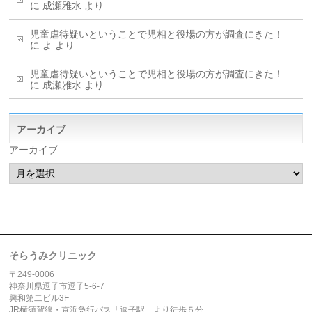
に
成瀬雅水
より
児童虐待疑いということで児相と役場の方が調査にきた！
に
よ
より
児童虐待疑いということで児相と役場の方が調査にきた！
に
成瀬雅水
より
アーカイブ
アーカイブ
そらうみクリニック
〒249-0006
神奈川県逗子市逗子5-6-7
興和第二ビル3F
JR横須賀線・京浜急行バス「逗子駅」より徒歩５分