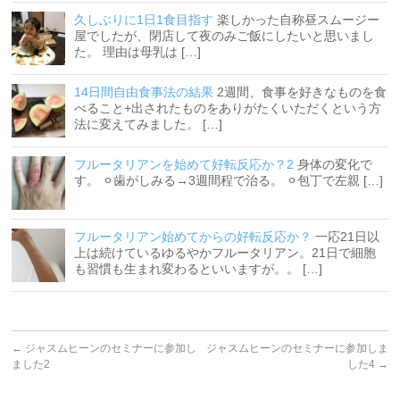
久しぶりに1日1食目指す
楽しかった自称昼スムージー
屋でしたが、閉店して夜のみご飯にしたいと思いまし
た。 理由は母乳は […]
14日間自由食事法の結果
2週間、食事を好きなものを食
べること+出されたものをありがたくいただくという方
法に変えてみました。 […]
フルータリアンを始めて好転反応か？2
身体の変化で
す。 ⚪︎歯がしみる→3週間程で治る。 ⚪︎包丁で左親 […]
フルータリアン始めてからの好転反応か？
一応21日以
上は続けているゆるやかフルータリアン。21日で細胞
も習慣も生まれ変わるといいますが。。 […]
←
ジャスムヒーンのセミナーに参加し
ジャスムヒーンのセミナーに参加しま
ました2
した4
→