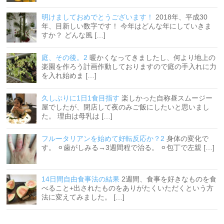
明けましておめでとうございます！
2018年、平成30
年、目新しい数字です！ 今年はどんな年にしていきま
すか？ どんな風 […]
庭、その後。2
暖かくなってきましたし、何より地上の
楽園を作ろう計画作動しておりますので庭の手入れに力
を入れ始めま […]
久しぶりに1日1食目指す
楽しかった自称昼スムージー
屋でしたが、閉店して夜のみご飯にしたいと思いまし
た。 理由は母乳は […]
フルータリアンを始めて好転反応か？2
身体の変化で
す。 ⚪︎歯がしみる→3週間程で治る。 ⚪︎包丁で左親 […]
14日間自由食事法の結果
2週間、食事を好きなものを食
べること+出されたものをありがたくいただくという方
法に変えてみました。 […]