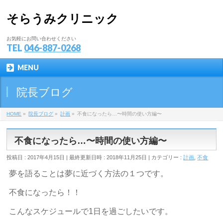
そらうみクリニック
お気軽にお問い合わせください
TEL
046-887-0268
MENU
院長ブログ
HOME
»
院長ブログ
»
計画
»
不食になったら…〜時間の使い方編〜
不食になったら…〜時間の使い方編〜
投稿日 : 2017年4月15日
最終更新日時 : 2018年11月25日
カテゴリー :
計画
,
不食
夢を語ることは夢に近づく方法の１つです。
不食になったら！！
こんなスケジュールで1日を過ごしたいです。