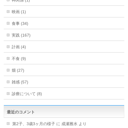
神関係 (1)
映画 (1)
食事 (34)
実践 (167)
計画 (4)
不食 (9)
畑 (27)
雑感 (57)
診療について (8)
最近のコメント
第2子、3歳3ヶ月の様子
に
成瀬雅水
より