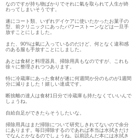
なのですが持ち物ばかりでそれに氣を取られて人生が終
わってしまいそうです。
遂にコート類、いずれデイケアに使いたかったお菓子の
型、前クリニックにあったパワーストーンなどは一旦手
放すことにしました。
また、90%は氣に入っているのだけど、何となく違和感
のある服も手放すことにしました。
あとは食材と料理器具、掃除用具もなのですが、これも
徐々に整理されつつあります。
特に冷蔵庫にあった食材が遂に何週間か分のものが1週間
分に減りました！嬉しい達成です。
断捨離の達人は食材1日分で冷蔵庫も持たなくていいんで
しょうね。
自給自足ができたらそうしたいな。
掃除用具はまだ掃除について研究しきれてないので余分
にあります。毎日掃除するのであれば本当は水拭きだけ
でなんとかなるのでしょうね。以前読んだ本には水拭き