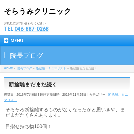
そらうみクリニック
お気軽にお問い合わせください
TEL
046-887-0268
MENU
院長ブログ
HOME
»
院長ブログ
»
断捨離、ミニマリスト
»
断捨離まだまだ続く
断捨離まだまだ続く
投稿日 : 2018年7月6日
最終更新日時 : 2018年11月25日
カテゴリー :
断捨離、ミニ
マリスト
そろそろ断捨離するものがなくなったかと思いきや、ま
だまだたくさんあります。
目指せ持ち物100個！