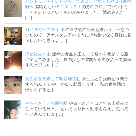
パントリーチャレンジをしてみようとするもやはり断捨
離へ
素晴らしいミニマリストの方のブログでパントリ
ーチャレンジというものがありました。 溜め込んだ
[…]
1日1捨やってみる
氣の医学会の発表も終わり、一息つ
いたので、アナスタシアのように持ち物少なく身軽に暮
らしたいと思うよ […]
溜め込みと虫
保存の食品を工夫して袋から密閉する瓶
に変えてみました。袋の少しの隙間から虫が入って繁殖
すると思った […]
食生活を見直して断捨離進む
食生活と断捨離どう関係
するねん！ いや、かなり影響します。 私の食生活は一
般からすると […]
やるべきことを断捨離
やるべきことはとても山積みに
なっている日々。 というより日々効率を考え、先へ先
へと進んでしま […]