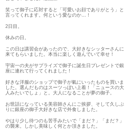
笑って御子に応対すると「可愛いお顔でありがとう」と
言ってくれます。何という愛なのか…！
2日目。
休みの日。
この日は講習会があったので、大好きなシッターさんに
来てもらいました。本当に楽しく遊んでいて幸せ！
宇宙一の夫がサプライズで御子に誕生日プレゼントで銀
座に連れて行ってくれました！
好きな洋服のショップで御子が氣にいったものを買いま
した。選んだものはスーツっぽい上着！「ニュースの大
人みたいでしょ」と。大人になることが夢の御子。
お世話になっている美容師さんにご挨拶、そして久しぶ
りに銀座の御子大好きな店で外食しました。
やはり少し待つのも苦手みたいで「まだ？」「まだ？」
の襲来。しかし美味しく何とか頂きました。