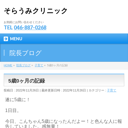
そらうみクリニック
お気軽にお問い合わせください
TEL
046-887-0268
MENU
院長ブログ
HOME
»
院長ブログ
»
子育て
»
5歳0ヶ月の記録
5歳0ヶ月の記録
投稿日 : 2022年11月26日
最終更新日時 : 2022年11月26日
カテゴリー :
子育て
遂に5歳に！
1日目。
今日、こんちゃん5歳になったんだよー！と色んな人に報
告していました。感無量！