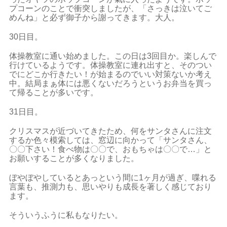
プコーンのことで衝突しましたが、「さっきは泣いてご
めんね」と必ず御子から謝ってきます。大人。
30日目。
体操教室に通い始めました。この日は3回目か。楽しんで
行けているようです。体操教室に連れ出すと、そのつい
でにどこか行きたい！が始まるのでいい対策ないか考え
中。結局まぁ体には悪くないだろうというお弁当を買っ
て帰ることが多いです。
31日目。
クリスマスが近づいてきたため、何をサンタさんに注文
するか色々模索しては、窓辺に向かって「サンタさん、
〇〇下さい！食べ物は〇〇で、おもちゃは〇〇で…」と
お願いすることが多くなりました。
ぼやぼやしているとあっという間に1ヶ月が過ぎ、喋れる
言葉も、推測力も、思いやりも成長を著しく感じており
ます。
そういうふうに私もなりたい。