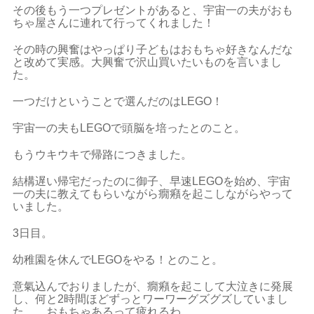
その後もう一つプレゼントがあると、宇宙一の夫がおも
ちゃ屋さんに連れて行ってくれました！
その時の興奮はやっぱり子どもはおもちゃ好きなんだな
と改めて実感。大興奮で沢山買いたいものを言いまし
た。
一つだけということで選んだのはLEGO！
宇宙一の夫もLEGOで頭脳を培ったとのこと。
もうウキウキで帰路につきました。
結構遅い帰宅だったのに御子、早速LEGOを始め、宇宙
一の夫に教えてもらいながら癇癪を起こしながらやって
いました。
3日目。
幼稚園を休んでLEGOをやる！とのこと。
意氣込んでおりましたが、癇癪を起こして大泣きに発展
し、何と2時間ほどずっとワーワーグズグズしていまし
た。。おもちゃあるって疲れるわ…。