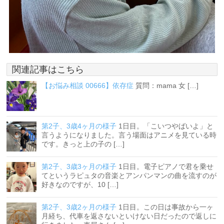
関連記事はこちら
【お悩み相談 00666】依存症
質問：mama 女 […]
第2子、3歳4ヶ月の様子
1日目。「こいつやばいよ」と
言うようになりました。言う場面はアニメを見ている時
です。きっと上の子の […]
第2子、3歳3ヶ月の様子
1日目。電子ピアノで君を乗せ
てというラピュタの音楽とアンパンマンの曲を流すのが
好きなのですが、10 […]
第2子、3歳2ヶ月の様子
1日目。この日は事故から一ヶ
月経ち、代車を返さないといけない日だったので返しに