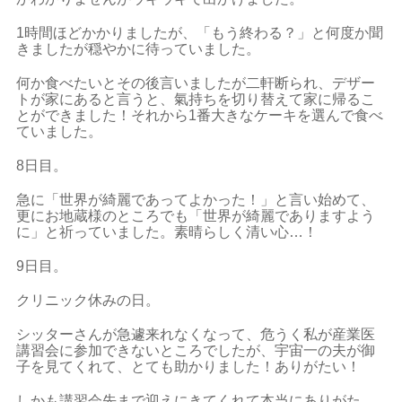
1時間ほどかかりましたが、「もう終わる？」と何度か聞
きましたが穏やかに待っていました。
何か食べたいとその後言いましたが二軒断られ、デザー
トが家にあると言うと、氣持ちを切り替えて家に帰るこ
とができました！それから1番大きなケーキを選んで食べ
ていました。
8日目。
急に「世界が綺麗であってよかった！」と言い始めて、
更にお地蔵様のところでも「世界が綺麗でありますよう
に」と祈っていました。素晴らしく清い心…！
9日目。
クリニック休みの日。
シッターさんが急遽来れなくなって、危うく私が産業医
講習会に参加できないところでしたが、宇宙一の夫が御
子を見てくれて、とても助かりました！ありがたい！
しかも講習会先まで迎えにきてくれて本当にありがた