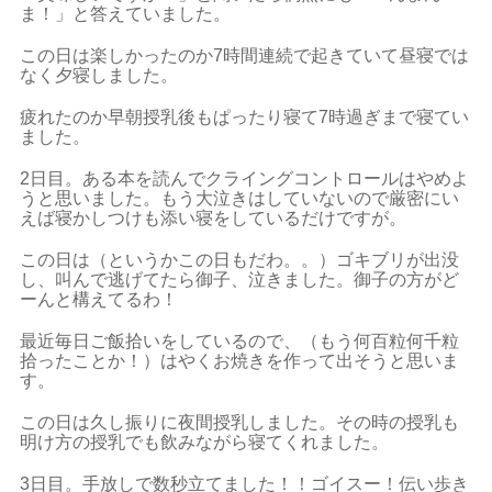
ま！」と答えていました。
この日は楽しかったのか7時間連続で起きていて昼寝では
なく夕寝しました。
疲れたのか早朝授乳後もぱったり寝て7時過ぎまで寝てい
ました。
2日目。ある本を読んでクライングコントロールはやめよ
うと思いました。もう大泣きはしていないので厳密にい
えば寝かしつけも添い寝をしているだけですが。
この日は（というかこの日もだわ。。）ゴキブリが出没
し、叫んで逃げてたら御子、泣きました。御子の方がど
ーんと構えてるわ！
最近毎日ご飯拾いをしているので、（もう何百粒何千粒
拾ったことか！）はやくお焼きを作って出そうと思いま
す。
この日は久し振りに夜間授乳しました。その時の授乳も
明け方の授乳でも飲みながら寝てくれました。
3日目。手放しで数秒立てました！！ゴイスー！伝い歩き