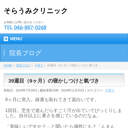
そらうみクリニック
お気軽にお問い合わせください
TEL
046-887-0268
MENU
院長ブログ
HOME
»
院長ブログ
»
子育て
»
39週目（9ヶ月）の寝かしつけと氣づき
39週目（9ヶ月）の寝かしつけと氣づき
投稿日 : 2018年7月28日
最終更新日時 : 2018年11月25日
カテゴリー :
子育て
9ヶ月に突入。疎通も取れてきて面白いです。
1回目。芝生で遊んだらすごく汗が出ていてびっくりしま
した。自分以上に暑さを感じているのだなぁ。
「美味しいですか？」と聞いたら偶然にも？「んまん