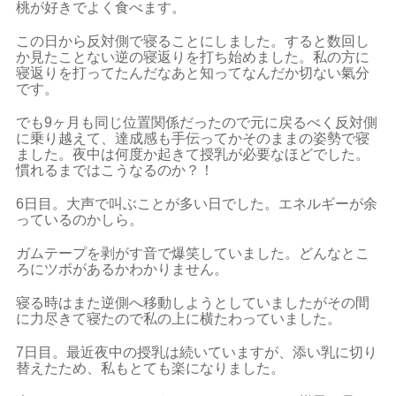
桃が好きでよく食べます。
この日から反対側で寝ることにしました。すると数回し
か見たことない逆の寝返りを打ち始めました。私の方に
寝返りを打ってたんだなあと知ってなんだか切ない氣分
です。
でも9ヶ月も同じ位置関係だったので元に戻るべく反対側
に乗り越えて、達成感も手伝ってかそのままの姿勢で寝
ました。夜中は何度か起きて授乳が必要なほどでした。
慣れるまではこうなるのか？！
6日目。大声で叫ぶことが多い日でした。エネルギーが余
っているのかしら。
ガムテープを剥がす音で爆笑していました。どんなとこ
ろにツボがあるかわかりません。
寝る時はまた逆側へ移動しようとしていましたがその間
に力尽きて寝たので私の上に横たわっていました。
7日目。最近夜中の授乳は続いていますが、添い乳に切り
替えたため、私もとても楽になりました。