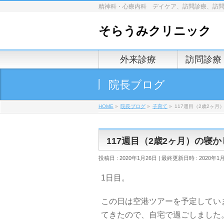
精神科・心療内科 デイケア、訪問診療、訪
そらうみクリニック
外来診療
訪問診療
院長ブログ
HOME
»
院長ブログ
»
子育て
»
117週目（2歳2ヶ
117週目（2歳2ヶ月）の寝
投稿日 : 2020年1月26日
最終更新日時 : 2020年1
1日目。
この日は空港ツアーを予定してい
てきたので、自宅で過ごしました