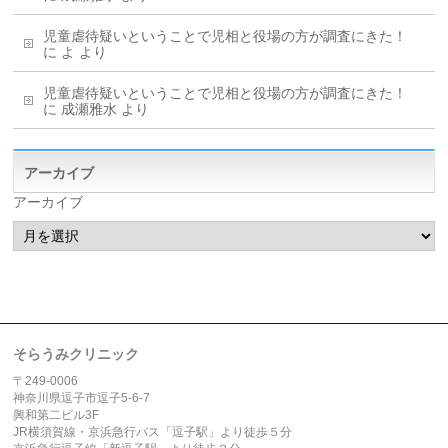
児童虐待疑いということで児相と役場の方が調査にきた！
に
よ
より
児童虐待疑いということで児相と役場の方が調査にきた！
に
成瀬雅水
より
アーカイブ
アーカイブ
そらうみクリニック
〒249-0006
神奈川県逗子市逗子5-6-7
興和第二ビル3F
JR横須賀線・京浜急行バス「逗子駅」より徒歩５分