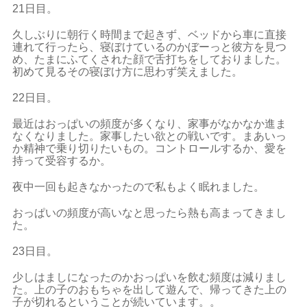
21日目。
久しぶりに朝行く時間まで起きず、ベッドから車に直接
連れて行ったら、寝ぼけているのかぼーっと彼方を見つ
め、たまにふてくされた顔で舌打ちをしておりました。
初めて見るその寝ぼけ方に思わず笑えました。
22日目。
最近はおっぱいの頻度が多くなり、家事がなかなか進ま
なくなりました。家事したい欲との戦いです。まあいっ
か精神で乗り切りたいもの。コントロールするか、愛を
持って受容するか。
夜中一回も起きなかったので私もよく眠れました。
おっぱいの頻度が高いなと思ったら熱も高まってきまし
た。
23日目。
少しはましになったのかおっぱいを飲む頻度は減りまし
た。上の子のおもちゃを出して遊んで、帰ってきた上の
子が切れるということが続いています。。