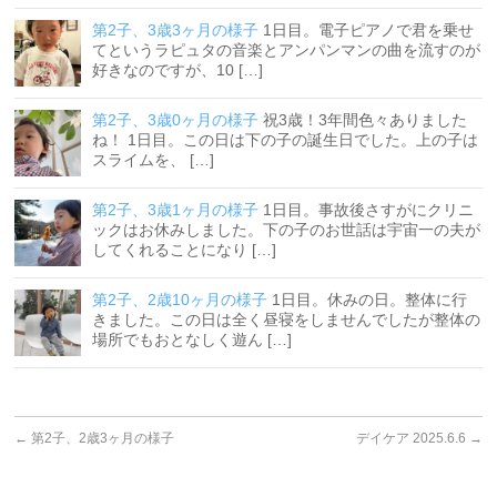
第2子、3歳3ヶ月の様子
1日目。電子ピアノで君を乗せ
てというラピュタの音楽とアンパンマンの曲を流すのが
好きなのですが、10 […]
第2子、3歳0ヶ月の様子
祝3歳！3年間色々ありました
ね！ 1日目。この日は下の子の誕生日でした。上の子は
スライムを、 […]
第2子、3歳1ヶ月の様子
1日目。事故後さすがにクリニ
ックはお休みしました。下の子のお世話は宇宙一の夫が
してくれることになり […]
第2子、2歳10ヶ月の様子
1日目。休みの日。整体に行
きました。この日は全く昼寝をしませんでしたが整体の
場所でもおとなしく遊ん […]
←
第2子、2歳3ヶ月の様子
デイケア 2025.6.6
→