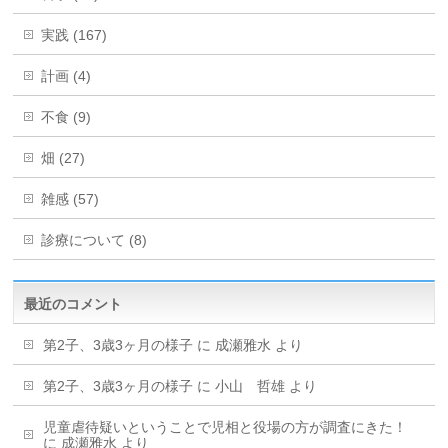
実践 (167)
計画 (4)
不食 (9)
畑 (27)
雑感 (57)
診療について (8)
最近のコメント
第2子、3歳3ヶ月の様子
に
成瀬雅水
より
第2子、3歳3ヶ月の様子
に
小山 哲雄
より
児童虐待疑いということで児相と役場の方が調査にきた！
に
成瀬雅水
より