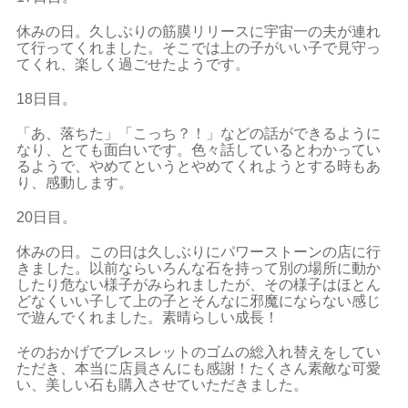
休みの日。久しぶりの筋膜リリースに宇宙一の夫が連れ
て行ってくれました。そこでは上の子がいい子で見守っ
てくれ、楽しく過ごせたようです。
18日目。
「あ、落ちた」「こっち？！」などの話ができるように
なり、とても面白いです。色々話しているとわかってい
るようで、やめてというとやめてくれようとする時もあ
り、感動します。
20日目。
休みの日。この日は久しぶりにパワーストーンの店に行
きました。以前ならいろんな石を持って別の場所に動か
したり危ない様子がみられましたが、その様子はほとん
どなくいい子して上の子とそんなに邪魔にならない感じ
で遊んでくれました。素晴らしい成長！
そのおかげでブレスレットのゴムの総入れ替えをしてい
ただき、本当に店員さんにも感謝！たくさん素敵な可愛
い、美しい石も購入させていただきました。