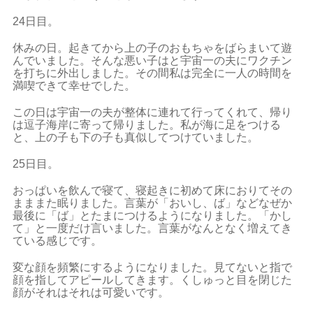
24日目。
休みの日。起きてから上の子のおもちゃをばらまいて遊
んでいました。そんな悪い子はと宇宙一の夫にワクチン
を打ちに外出しました。その間私は完全に一人の時間を
満喫できて幸せでした。
この日は宇宙一の夫が整体に連れて行ってくれて、帰り
は逗子海岸に寄って帰りました。私が海に足をつける
と、上の子も下の子も真似してつけていました。
25日目。
おっぱいを飲んで寝て、寝起きに初めて床におりてその
まままた眠りました。言葉が「おいし、ば」などなぜか
最後に「ば」とたまにつけるようになりました。「かし
て」と一度だけ言いました。言葉がなんとなく増えてき
ている感じです。
変な顔を頻繁にするようになりました。見てないと指で
顔を指してアピールしてきます。くしゅっと目を閉じた
顔がそれはそれは可愛いです。