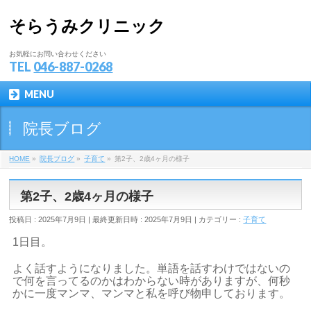
そらうみクリニック
お気軽にお問い合わせください
TEL
046-887-0268
MENU
院長ブログ
HOME
»
院長ブログ
»
子育て
»
第2子、2歳4ヶ月の様子
第2子、2歳4ヶ月の様子
投稿日 : 2025年7月9日
最終更新日時 : 2025年7月9日
カテゴリー :
子育て
1日目。
よく話すようになりました。単語を話すわけではないの
で何を言ってるのかはわからない時がありますが、何秒
かに一度マンマ、マンマと私を呼び物申しております。