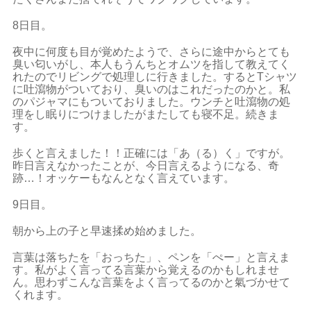
8日目。
夜中に何度も目が覚めたようで、さらに途中からとても
臭い匂いがし、本人もうんちとオムツを指して教えてく
れたのでリビングで処理しに行きました。するとTシャツ
に吐瀉物がついており、臭いのはこれだったのかと。私
のパジャマにもついておりました。ウンチと吐瀉物の処
理をし眠りにつけましたがまたしても寝不足。続きま
す。
歩くと言えました！！正確には「あ（る）く」ですが。
昨日言えなかったことが、今日言えるようになる、奇
跡…！オッケーもなんとなく言えています。
9日目。
朝から上の子と早速揉め始めました。
言葉は落ちたを「おっちた」、ペンを「ぺー」と言えま
す。私がよく言ってる言葉から覚えるのかもしれませ
ん。思わずこんな言葉をよく言ってるのかと氣づかせて
くれます。