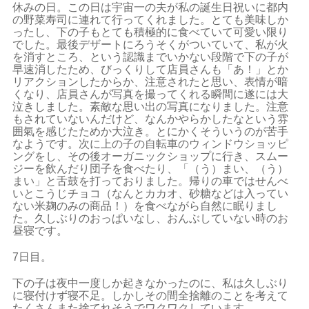
休みの日。この日は宇宙一の夫が私の誕生日祝いに都内
の野菜寿司に連れて行ってくれました。とても美味しか
ったし、下の子もとても積極的に食べていて可愛い限り
でした。最後デザートにろうそくがついていて、私が火
を消すところ、という認識までいかない段階で下の子が
早速消したため、びっくりして店員さんも「あ！」とか
リアクションしたからか、注意されたと思い、表情が暗
くなり、店員さんが写真を撮ってくれる瞬間に遂には大
泣きしました。素敵な思い出の写真になりました。注意
もされていないんだけど、なんかやらかしたなという雰
囲氣を感じたためか大泣き。とにかくそういうのが苦手
なようです。次に上の子の自転車のウィンドウショッピ
ングをし、その後オーガニックショップに行き、スムー
ジーを飲んだり団子を食べたり、「（う）まい、（う）
まい」と舌鼓を打っておりました。帰りの車ではせんべ
いとこうじチョコ（なんとカカオ、砂糖などは入ってい
ない米麹のみの商品！）を食べながら自然に眠りまし
た。久しぶりのおっぱいなし、おんぶしていない時のお
昼寝です。
7日目。
下の子は夜中一度しか起きなかったのに、私は久しぶり
に寝付けず寝不足。しかしその間全捨離のことを考えて
たくさんまた捨てれそうでワクワクしています。