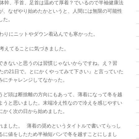
体幹、手首、足首は温めて厚着？でいるので半袖健康法
が、なぜやり始めたかというと、人間には無限の可能性
した。
終わりにニットやダウン着込んでも寒かった。
考えてることに気づきました。
できないと思うのは習慣じゃないからですね。え？習
たの21日で。とにかくやってみて下さい』と言っていた
込みにチャレンジしてなかった。
うど頭は断捨離の方向にもあって、薄着になって冬を越
ようと思いました。末端冷え性なので冷えを感じやすい
にかく次の日から始めました。
れました。 薄着の奨めというタイトルで書いてらっし
るに値をしたため半袖短パンで冬を越すことにしまし