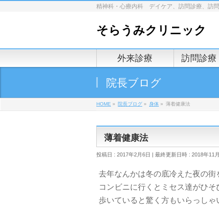
精神科・心療内科 デイケア、訪問診療、訪
そらうみクリニック
外来診療
訪問診療
院長ブログ
HOME
»
院長ブログ
»
身体
»
薄着健康法
薄着健康法
投稿日 : 2017年2月6日
最終更新日時 : 2018年11
去年なんかは冬の底冷えた夜の街
コンビニに行くとミセス達がひそ
歩いていると驚く方もいらっしゃ