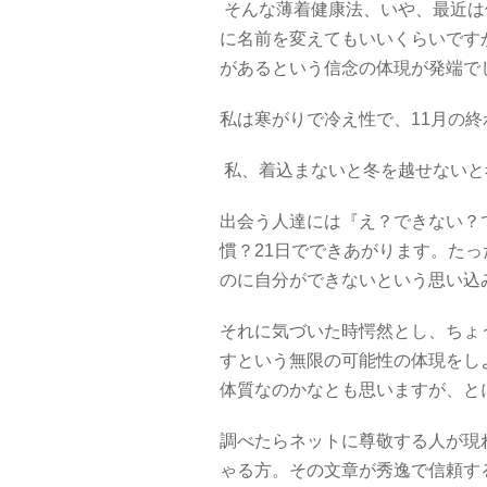
そんな薄着健康法、いや、最近は
に名前を変えてもいいくらいです
があるという信念の体現が発端で
私は寒がりで冷え性で、11月の
私、着込まないと冬を越せないと
出会う人達には『え？できない？
慣？21日でできあがります。たっ
のに自分ができないという思い
それに気づいた時愕然とし、ちょ
すという無限の可能性の体現をし
体質なのかなとも思いますが、と
調べたらネットに尊敬する人が現
ゃる方。その文章が秀逸で信頼す