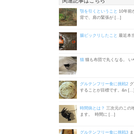
関連記事はこちら
顎を引くということ
10年
背で、肩の緊張が […]
腸ビックリしたこと
最近本当
猫
猫も布団で丸くなる。 い
グルテンフリー食に挑戦2
グ
することが目標です。&n […
時間病とは？
三次元のこの
ます。 時間に […]
グルテンフリー食に挑戦3
ま