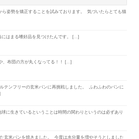
前から姿勢を矯正することを試みております。 気づいたらとても猫
にはまる嗜好品を見つけたんです。 […]
や、布団の方が丸くなってる！！ […]
ルテンフリーの玄米パンに再挑戦しました。 ふわふわのパンに
]
地球に生きているということは時間の関わりというのは必ずあり
た玄米パンを焼きました。 今度は水分量を増やそうとしました