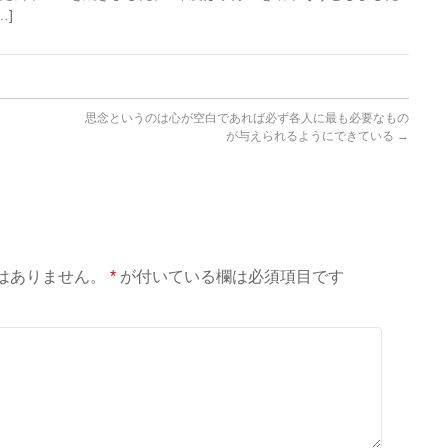
…]
思念というのは心が空白であれば必ず各人に最も必要なもの
が与えられるようにできている
→
はありません。
*
が付いている欄は必須項目です