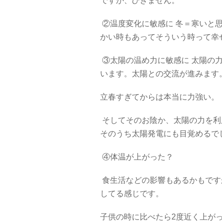
ですが、ひきません。
②温度変化に敏感に 冬＝寒いと
かい時もあってそういう時って幸
③太陽の温め力に敏感に 太陽の
います。太陽との交流が進みます
立春すぎてからは本当に力強い。
そしてそのお陰か、太陽の力を利
そのうち太陽発電にも目覚めるで
④体温が上がった？
食生活などの影響もあるかもですが、
してる感じです。
子供の時に比べたら2度近く上が