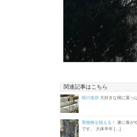
関連記事はこちら
桃の進捗
大好きな桃に葉っぱ
果物種を植える！
遂に春が
です。 大体半年 […]