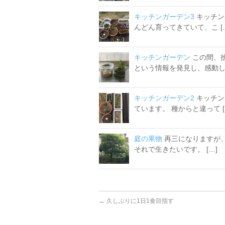
キッチンガーデン3
キッチン
んどん育ってきていて、こ [
キッチンガーデン
この間、
という情報を発見し、感動しま
キッチンガーデン2
キッチン
ています。 種からと違って [
庭の果物
再三になりますが
それで生きたいです。 […]
←
久しぶりに1日1食目指す