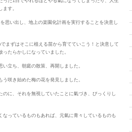
たった1日でやれるほどやる氣になってしまったり、人生
します。
熱意を思い出し、地上の楽園化計画を実行することを決意し
のでまずはそこに植える苗から育てていこう！と決意して
放ったらかしになっていました。
思い立ち、朝庭の散策、再開しました。
もう咲き始めた梅の花を発見しました。
たのに、それを無視していたことに氣づき、びっくりし
くなっているものもあれば、元氣に青々しているものも