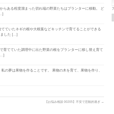
からある程度溜まった切れ端の野菜たちはプランターに移動。 ど
…]
捨てていたネギの根や大根葉などキッチンで育てることができる
した […]
で育てていた調理中に出た野菜の根をプランターに移し替え育て
…]
、私の夢は果物を作ることです。 果物の木を育て、果物を作り、
【お悩み相談 00205】不安で悲観的過ぎ
→