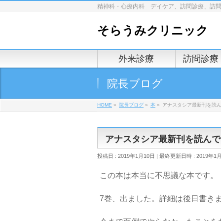
精神科・心療内科 デイケア、訪問診療、訪
そらうみクリニック
外来診療
訪問診療
院長ブログ
HOME
»
院長ブログ
»
本
»
アナスタシア最新刊を読
アナスタシア最新刊を読んで
投稿日 : 2019年1月10日
最終更新日時 : 2019年1
この本は本当に不思議な本です。
7巻、出ました。詳細は後日書き