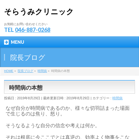
そらうみクリニック
お気軽にお問い合わせください
TEL
046-887-0268
MENU
院長ブログ
HOME
»
院長ブログ
»
時間病
»
時間病の本態
時間病の本態
投稿日 : 2019年8月29日
最終更新日時 : 2019年8月29日
カテゴリー :
時間病
なぜ自分が時間病であるのか、様々な切羽詰まった場面
で生じるのは焦り、怒り。
そうなるような自分の信念や考えは何か。
それは根底に今ここでとは真逆の、効率よく物事をこな