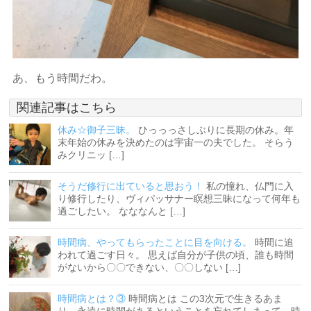
あ、もう時間だわ。
関連記事はこちら
休み☆御子三昧。
ひっっっさしぶりに長期の休み。年
末年始の休みを決めたのは宇宙一の夫でした。 そらう
みクリニッ […]
そうだ修行に出ていると思おう！
私の憧れ、仏門に入
り修行したり、ヴィパッサナー瞑想三昧になって何年も
過ごしたい。 なななんと […]
時間病、やってもらったことに目を向ける。
時間に追
われて過ごす日々。 思えば自分が子供の頃、誰も時間
がないから〇〇できない、〇〇しない […]
時間病とは？③
時間病とは この3次元で生きるあま