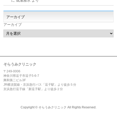
に
成瀬雅水
より
アーカイブ
アーカイブ
そらうみクリニック
〒249-0006
神奈川県逗子市逗子5-6-7
興和第二ビル3F
JR横須賀線・京浜急行バス「逗子駅」より徒歩５分
京浜急行逗子線「新逗子駅」より徒歩２分
Copyright ©
そらうみクリニック
All Rights Reserved.