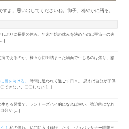
ですよ。思い出してくださいね。御子、穏やかに語る。
さしぶりに長期の休み。年末年始の休みを決めたのは宇宙一の夫
…]
間病であるのか、様々な切羽詰まった場面で生じるのは焦り、怒
とに目を向ける。
時間に追われて過ごす日々。 思えば自分が子供
できない、〇〇しない […]
に生きる習慣で、ランナーズハイ的になれば幸い、強迫的になれ
分が […]
おう！
私の憧れ、仏門に入り修行したり、ヴィパッサナー瞑想三