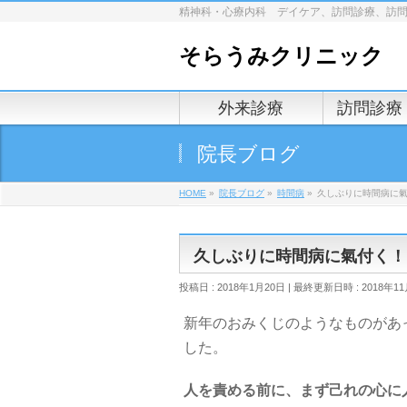
精神科・心療内科 デイケア、訪問診療、訪
そらうみクリニック
外来診療
訪問診療
院長ブログ
HOME
»
院長ブログ
»
時間病
»
久しぶりに時間病に
久しぶりに時間病に氣付く！
投稿日 : 2018年1月20日
最終更新日時 : 2018年11
新年のおみくじのようなものがあ
した。
人を責める前に、まず己れの心に