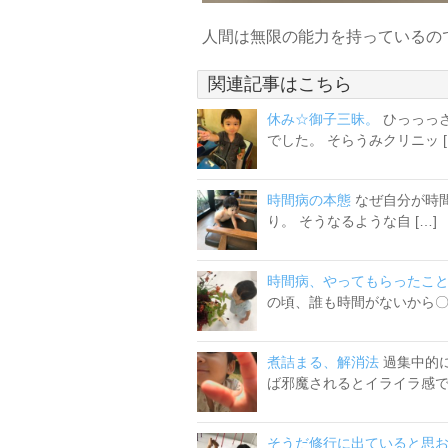
人間は無限の能力を持っているの
関連記事はこちら
休み☆御子三昧。
ひっっっ
でした。 そらうみクリニッ [
時間病の本態
なぜ自分が時
り。 そうなるような自 […]
時間病、やってもらったこ
の頃、誰も時間がないから〇〇
煮詰まる、解消法
過集中的
ば邪魔されるとイライラ感で自
そうだ修行に出ていると思