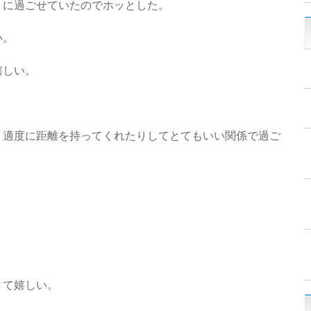
うに過ごせていたのでホッとした。
い。
嬉しい。
！
、適度に距離を持ってくれたりしてとてもいい関係で過ご
）
。
きて嬉しい。