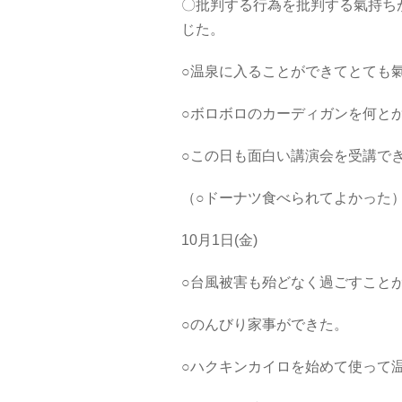
〇批判する行為を批判する氣持ち
じた。
○温泉に入ることができてとても
○ボロボロのカーディガンを何と
○この日も面白い講演会を受講で
（○ドーナツ食べられてよかった
10月1日(金)
○台風被害も殆どなく過ごすこと
○のんびり家事ができた。
○ハクキンカイロを始めて使って