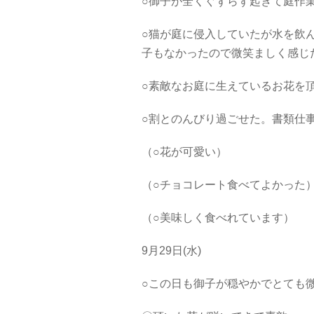
○御子が全くぐずらず起きて庭作
○猫が庭に侵入していたが水を飲
子もなかったので微笑ましく感じ
○素敵なお庭に生えているお花を
○割とのんびり過ごせた。書類仕
（○花が可愛い）
（○チョコレート食べてよかった
（○美味しく食べれています）
9月29日(水)
○この日も御子が穏やかでとても