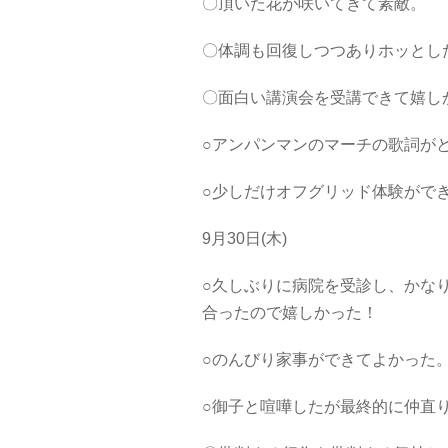
〇頂いた花が咲いてきて素敵。
〇体調も回復しつつありホッとし
〇面白い講演会を受講できて嬉し
○アンパンマンのマーチの歌詞が
○少しだけオフグリッド体験がで
9月30日(木)
○久しぶりに病院を受診し、かな
合ったので嬉しかった！
○のんびり家事ができてよかった
○御子と喧嘩したが最終的に仲直