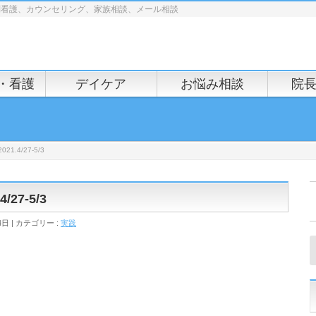
問看護、カウンセリング、家族相談、メール相談
・看護
デイケア
お悩み相談
院
.4/27-5/3
27-5/3
4日
カテゴリー :
実践