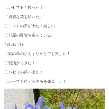
〇レセプトも捗った！
〇綺麗な花を頂いた。
〇トマトの芽が出た！嬉しい！
〇部屋の掃除も進んでいる。
4
月
5
日
(
月
)
〇朝の鳥のさえずりがとても美しい！
〇朝活ができた！
〇パセリの芽が出た！
〇ハーブを植える箇所を発見した！