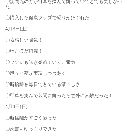
〇訪問先の方が野草を摘んで飾っていてとても美しかっ
た
〇購入した健康グッズで凝りがほぐれた
4
月
3
日
(
土
)
〇素晴しい陽氣！
〇牡丹桜が綺麗！
〇ツツジも咲き始めていて、素敵。
〇段々と夢が実現しつつある
〇断捨離を毎日できている清々しさ
〇野草を摘んで玄関に飾ったら意外に素敵だった！
4
月
4
日
(
日
)
〇断捨離がすごく捗った！
〇読書もゆっくりできた！