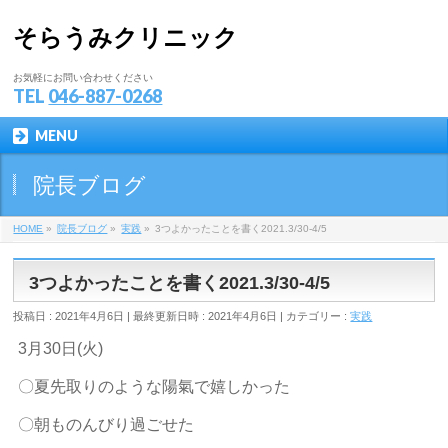
そらうみクリニック
お気軽にお問い合わせください
TEL
046-887-0268
MENU
院長ブログ
HOME
»
院長ブログ
»
実践
»
3つよかったことを書く2021.3/30-4/5
3つよかったことを書く2021.3/30-4/5
投稿日 : 2021年4月6日
最終更新日時 : 2021年4月6日
カテゴリー :
実践
3
月
30
日
(
火
)
〇夏先取りのような陽氣で嬉しかった
〇朝ものんびり過ごせた