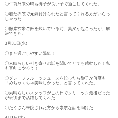
〇午前外来の時も御子が良い子で過ごしてくれた。
〇着た衣装で元氣付けられたと言ってくれる方がいらっ
しゃった
〇酵素玄米ご飯を炊いている時、異変が起こったが、解
決できた。
3
月
31
日
(
水
)
〇また過ごしやすい陽氣！
〇素晴らしい引き寄せの話を聞いてとても感動した！私
も真剣にやろう！
〇グレープフルーツジュースを絞ったら御子が何度も
「めちゃくちゃ美味しかった」と言ってくれた。
〇素晴らしいスタッフがこの日でクリニック最後だった
が最後まで活躍してくれた
〇たくさん来院された方から素敵な話を聞けた
4
月
1
日
(
木
)