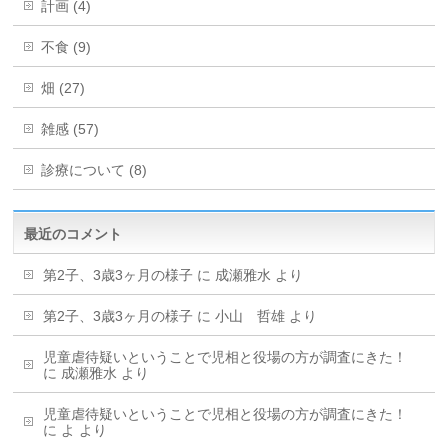
計画 (4)
不食 (9)
畑 (27)
雑感 (57)
診療について (8)
最近のコメント
第2子、3歳3ヶ月の様子
に
成瀬雅水
より
第2子、3歳3ヶ月の様子
に
小山 哲雄
より
児童虐待疑いということで児相と役場の方が調査にきた！
に
成瀬雅水
より
児童虐待疑いということで児相と役場の方が調査にきた！
に
よ
より