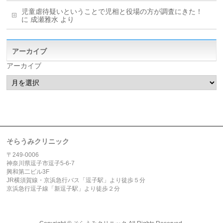
児童虐待疑いということで児相と役場の方が調査にきた！
に
成瀬雅水
より
アーカイブ
アーカイブ
そらうみクリニック
〒249-0006
神奈川県逗子市逗子5-6-7
興和第二ビル3F
JR横須賀線・京浜急行バス「逗子駅」より徒歩５分
京浜急行逗子線「新逗子駅」より徒歩２分