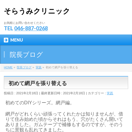
そらうみクリニック
お気軽にお問い合わせください
TEL
046-887-0268
MENU
院長ブログ
HOME
»
院長ブログ
»
実践
»
初めて網戸を張り替える
初めて網戸を張り替える
投稿日 : 2021年2月18日
最終更新日時 : 2021年2月18日
カテゴリー :
実践
初めてのDIYシリーズ。網戸編。
網戸がどれくらい頑張ってくれたかは知りませんが、借
りて住み始めた頃からそれはもう、穴がたくさん開いて
ありました。ガムテープで補修もするのですが、そのう
ちに景観も乱れてきました。