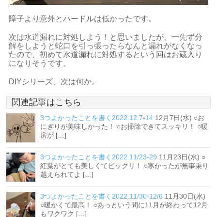
障子より意外とハードルは低かったです。
次は水道漏れに対処しよう！と思いましたが、一先ず分
解をしようと蛇口を引っ張ったらなんと漏れがなくなっ
たので、初めて水道漏れに対処するという回はお蔵入り
になりそうです。
DIYシリーズ、次は何か。
関連記事はこちら
3つよかったことを書く2022.12.7-14
12月7日(水) ○お
にぎりが美味しかった！ ○お掃除できてスッキリ！ ○暖
房が […]
3つよかったことを書く2022.11/23-29
11月23日(水) ○
紅葉がとても美しくてビックリ！ ○寒かったが無事乗り
越えられてよ […]
3つよかったことを書く2022.11/30-12/6
11月30日(水)
○暖かくて最高！ ○あっという間に11月が終わって12月
もワクワク […]