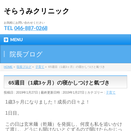
そらうみクリニック
お気軽にお問い合わせください
TEL
046-887-0268
MENU
院長ブログ
HOME
»
院長ブログ
»
子育て
»
65週目（1歳3ヶ月）の寝かしつけと氣づき
65週目（1歳3ヶ月）の寝かしつけと氣づき
投稿日 : 2019年1月27日
最終更新日時 : 2019年1月27日
カテゴリー :
子育て
1歳3ヶ月になりました！成長の日々よ！
1日目。
この日は玄米麺（乾麺）を発掘し、何度も私を追いかけ
て渡し、どうにも開けないとぐずるので開けたらかじっ