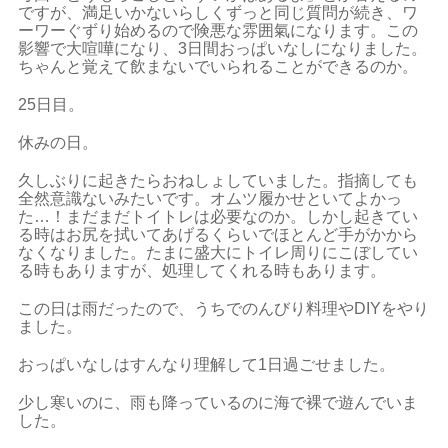
ですが、満足いかないらしくずっと同じ質問が続き、ワ
ーワーぐずり始めるので険悪な雰囲氣になります。この
影響で大喧嘩になり、3日間おっぱいなしになりました。
ちゃんと覚えて飲まないでいられることができるのか。
25日目。
休みの日。
久しぶりに起きたらおねしょしていました。指摘しても
全然意識ないみたいです。オムツ履かせといてよかっ
た…！まだまだトイトレは必要なのか。しかし起きてい
る時はお尻を拭いてあげるくらいでほとんど手がかから
なくなりました。たまに盛大にトイレ周りにこぼしてい
る時もありますが、処理してくれる時もあります。
この日は雨だったので、うちでのんびり料理やDIYをやり
ました。
おっぱいなしはすんなり理解して1日過ごせました。
少し寒いのに、雨も降っているのに海で裸で遊んでいま
した。