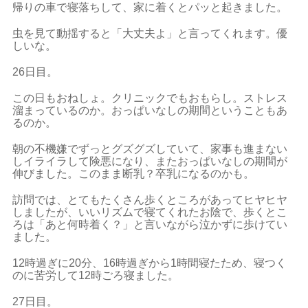
帰りの車で寝落ちして、家に着くとパッと起きました。
虫を見て動揺すると「大丈夫よ」と言ってくれます。優
しいな。
26日目。
この日もおねしょ。クリニックでもおもらし。ストレス
溜まっているのか。おっぱいなしの期間ということもあ
るのか。
朝の不機嫌でずっとグズグズしていて、家事も進まない
しイライラして険悪になり、またおっぱいなしの期間が
伸びました。このまま断乳？卒乳になるのかも。
訪問では、とてもたくさん歩くところがあってヒヤヒヤ
しましたが、いいリズムで寝てくれたお陰で、歩くとこ
ろは「あと何時着く？」と言いながら泣かずに歩けてい
ました。
12時過ぎに20分、16時過ぎから1時間寝たため、寝つく
のに苦労して12時ごろ寝ました。
27日目。