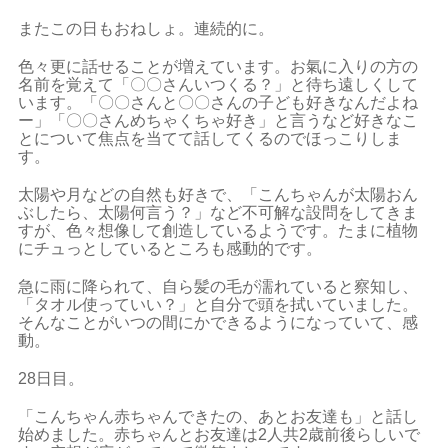
またこの日もおねしょ。連続的に。
色々更に話せることが増えています。お氣に入りの方の
名前を覚えて「〇〇さんいつくる？」と待ち遠しくして
います。「〇〇さんと〇〇さんの子ども好きなんだよね
ー」「〇〇さんめちゃくちゃ好き」と言うなど好きなこ
とについて焦点を当てて話してくるのでほっこりしま
す。
太陽や月などの自然も好きで、「こんちゃんが太陽おん
ぶしたら、太陽何言う？」など不可解な設問をしてきま
すが、色々想像して創造しているようです。たまに植物
にチュっとしているところも感動的です。
急に雨に降られて、自ら髪の毛が濡れていると察知し、
「タオル使っていい？」と自分で頭を拭いていました。
そんなことがいつの間にかできるようになっていて、感
動。
28日目。
「こんちゃん赤ちゃんできたの、あとお友達も」と話し
始めました。赤ちゃんとお友達は2人共2歳前後らしいで