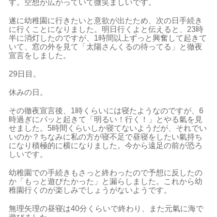
す。空想が広がっていて微笑ましいです。
遂に幼稚園に行きたいと意欲が出たため、次の日手続き
に行くことになりました。明日行くよと伝えると、23時
半に消灯したのですが、1時間以上ずっと興奮して起きて
いて、窓の外を見て「太陽さんくるの待ってる」と徹夜
宣言をしました。
29日目。
休みの日。
その徹夜宣言後、1時くらいには寝たようなのですが、6
時過ぎにパッと起きて「明るい！行く！」とやる氣を見
せました。5時間くらいしか寝てないようだが、それでい
いのか？ちなみに私の方が寝不足で昼寝をしたい氣持ち
になり積極的に横になりました。今から遠足の前が恐ろ
しいです。
幼稚園での手続きもさっと終わったので予想に反したの
か「もっと遊びたかった」と漏らしました。これから幼
稚園行くのが楽しみでしょうがないようです。
無理矢理の昼寝は40分くらいで終わり、また元氣に海で