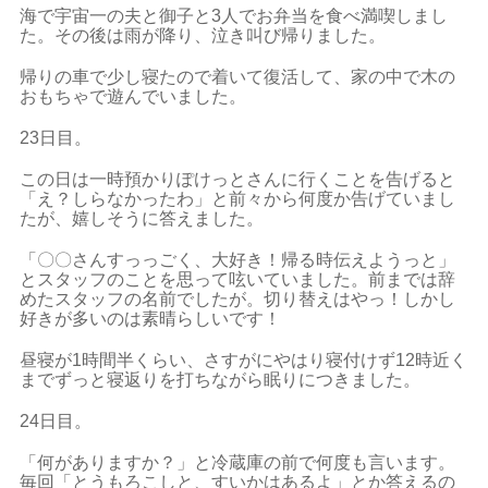
海で宇宙一の夫と御子と3人でお弁当を食べ満喫しまし
た。その後は雨が降り、泣き叫び帰りました。
帰りの車で少し寝たので着いて復活して、家の中で木の
おもちゃで遊んでいました。
23日目。
この日は一時預かりぽけっとさんに行くことを告げると
「え？しらなかったわ」と前々から何度か告げていまし
たが、嬉しそうに答えました。
「〇〇さんすっっごく、大好き！帰る時伝えようっと」
とスタッフのことを思って呟いていました。前までは辞
めたスタッフの名前でしたが。切り替えはやっ！しかし
好きが多いのは素晴らしいです！
昼寝が1時間半くらい、さすがにやはり寝付けず12時近く
までずっと寝返りを打ちながら眠りにつきました。
24日目。
「何がありますか？」と冷蔵庫の前で何度も言います。
毎回「とうもろこしと、すいかはあるよ」とか答えるの