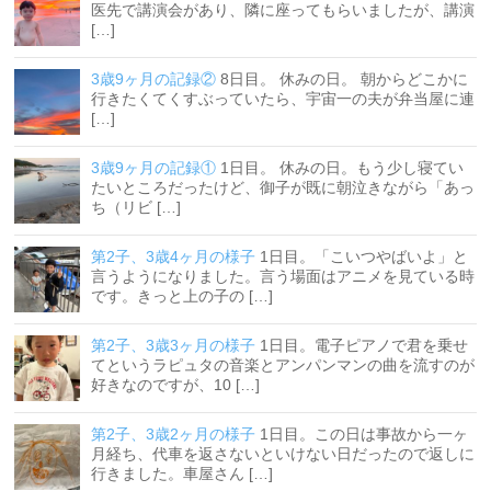
医先で講演会があり、隣に座ってもらいましたが、講演
[…]
3歳9ヶ月の記録②
8日目。 休みの日。 朝からどこかに
行きたくてくすぶっていたら、宇宙一の夫が弁当屋に連
[…]
3歳9ヶ月の記録①
1日目。 休みの日。もう少し寝てい
たいところだったけど、御子が既に朝泣きながら「あっ
ち（リビ […]
第2子、3歳4ヶ月の様子
1日目。「こいつやばいよ」と
言うようになりました。言う場面はアニメを見ている時
です。きっと上の子の […]
第2子、3歳3ヶ月の様子
1日目。電子ピアノで君を乗せ
てというラピュタの音楽とアンパンマンの曲を流すのが
好きなのですが、10 […]
第2子、3歳2ヶ月の様子
1日目。この日は事故から一ヶ
月経ち、代車を返さないといけない日だったので返しに
行きました。車屋さん […]