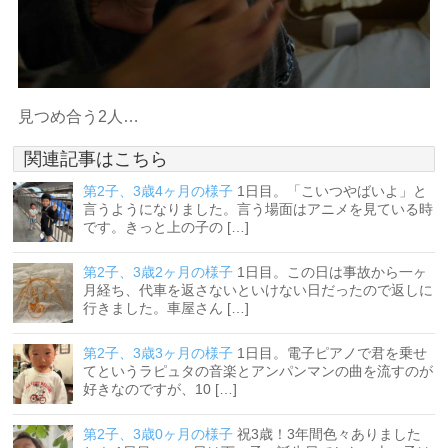
見つめ合う2人…
関連記事はこちら
第2子、3歳4ヶ月の様子
1日目。「こいつやばいよ」と
言うようになりました。言う場面はアニメを見ている時
です。きっと上の子の […]
第2子、3歳2ヶ月の様子
1日目。この日は事故から一ヶ
月経ち、代車を返さないといけない日だったので返しに
行きました。車屋さん […]
第2子、3歳3ヶ月の様子
1日目。電子ピアノで君を乗せ
てというラピュタの音楽とアンパンマンの曲を流すのが
好きなのですが、10 […]
第2子、3歳0ヶ月の様子
祝3歳！3年間色々ありました