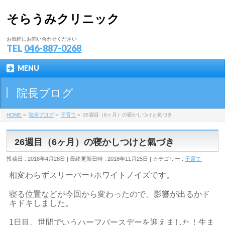
そらうみクリニック
お気軽にお問い合わせください
TEL
046-887-0268
MENU
院長ブログ
HOME
»
院長ブログ
»
子育て
»
26週目（6ヶ月）の寝かしつけと氣づき
26週目（6ヶ月）の寝かしつけと氣づき
投稿日 : 2018年4月28日
最終更新日時 : 2018年11月25日
カテゴリー :
子育て
相変わらずスリーパー+ホワイトノイズです。
寝る位置などが今回から変わったので、影響が出るかド
キドキしました。
1日目。世間でいうハーフバースデーを迎えました！生ま