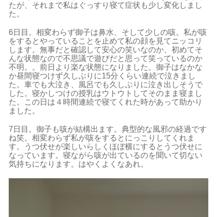
たが、それまで私はぐっすり寝て症状も少し変化しまし
た。
6日目。相変わらず御子は鼻水、そして少しの咳。私が咳
をするとやっていることを止めて私の顔を見てニッコリ
します。無事だと確認して安心の笑いなのか、初めてそ
んな状態なので不思議で遊びだと思って笑っているのか
不明。。前日より楽な状態になりました。御子はなかな
か昼間寝つけず久しぶりに15分くらい連続で泣きまし
た。車でも大泣き、風呂でも久しぶりに泣き出しそうで
した。寝かしつけの授乳はウトウトしてそのまま寝まし
た。この日は４時間連続で寝てくれた時があって助かり
ました。
7日目。御子も咳が結構出ます。典型的な風邪の経過です
ね笑。相変わらず私が咳をするとにっこりしてくれま
す。うつ伏せが楽しいらしくほぼ横にするとうつ伏せに
なっています。寝ながら咳が出ているのを聞いて切ない
気持ちになります。はやくよくなあれ。