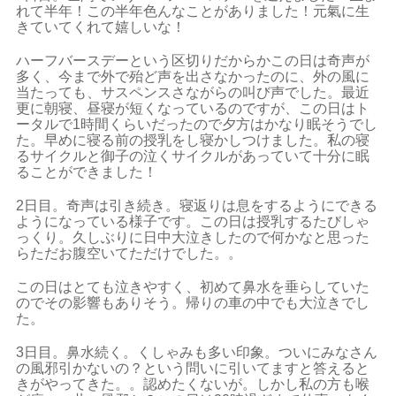
れて半年！この半年色んなことがありました！元氣に生
きていてくれて嬉しいな！
ハーフバースデーという区切りだからかこの日は奇声が
多く、今まで外で殆ど声を出さなかったのに、外の風に
当たっても、サスペンスさながらの叫び声でした。最近
更に朝寝、昼寝が短くなっているのですが、この日はト
ータルで1時間くらいだったので夕方はかなり眠そうでし
た。早めに寝る前の授乳をし寝かしつけました。私の寝
るサイクルと御子の泣くサイクルがあっていて十分に眠
ることができました！
2日目。奇声は引き続き。寝返りは息をするようにできる
ようになっている様子です。この日は授乳するたびしゃ
っくり。久しぶりに日中大泣きしたので何かなと思った
らただお腹空いてただけでした。。
この日はとても泣きやすく、初めて鼻水を垂らしていた
のでその影響もありそう。帰りの車の中でも大泣きでし
た。
3日目。鼻水続く。くしゃみも多い印象。ついにみなさん
の風邪引かないの？という問いに引いてますと答えると
きがやってきた。。認めたくないが。しかし私の方も喉