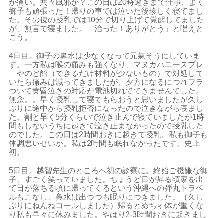
が痛い。共々風邪か？この日は20時過ぎまで仕事、よく
御子も頑張った！帰りの車では泣いた後珍しく寝てまし
た。その後の授乳では10分で切り上げて覚醒してました
が、無言で寝ました。「治った！ありがとう」と唱えと
こう。
4日目。御子の鼻水は少なくなって元氣そうにしていま
す。一方私は喉の痛みも強くなり、マヌカハニースプレ
ーやのど飴（できるだけ材料が少ないもの）で対処して
いたら痛みは減ってきましたが、夕方になるにつれフラ
ついて黄昏泣きの対応が電池切れでできませんでした。
無念。。早く授乳して寝てもらおうと思いましたが久し
ぶりに途中から授乳拒否になったので泣きながら寝まし
た。割と早く5分くらいで泣き止んで寝ていましたが1時
間もしないうちに起きて泣き止まなかったので授乳した
のでした。この日は2時間おきに起きて授乳。私も御子も
体調悪いせいか。私は2時間も眠れなかったです。史上
初。
5日目。越智先生のところへ初の診察に。終始ご機嫌な御
子。すごく笑っていました。ちょうど日が昇る頃家を出
て日が落ちる頃に帰ってくるという沖縄への弾丸トラベ
ルもこなし、鼻水は出つつも眠りにつきました。（久し
ぶりにねんねコールしました）帰るとめちゃ体が重くな
り私も早々に休みました。やはり2-3時間おきに起きまし