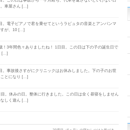
日目。この日は事故から一ヶ月経ち、代車を返さないといけない日
車屋さん […]
日目。電子ピアノで君を乗せてというラピュタの音楽とアンパンマ
が、10 […]
歳！3年間色々ありましたね！ 1日目。この日は下の子の誕生日で
[…]
日目。事故後さすがにクリニックはお休みしました。下の子のお世
とになり […]
日目。休みの日。整体に行きました。この日は全く昼寝をしません
しく遊ん […]