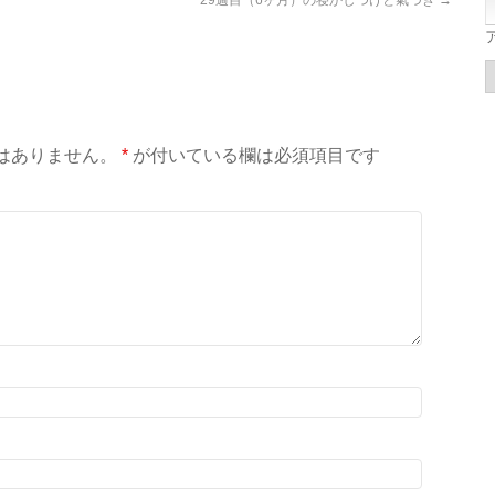
29週目（6ヶ月）の寝かしつけと氣づき
→
はありません。
*
が付いている欄は必須項目です