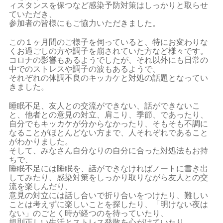
ィスタンスを保つなど感染予防対策はしっかりと取らせ
ていただき、
参加者の皆様にもご協力いただきました。
この１ヶ月間のご様子を伺っていると、特にお変わりな
くお過ごしの方や調子を崩されていた方など様々です。
コロナの影響もあるようでしたが、それ以外にも日常の
中でのストレスや調子の波もあるようで、
それぞれの体調不良のキッカケと対処の話題となってい
きました。
睡眠不足、友人との交流ができない、話ができないこ
と、他者との意見の対立、肩こり、季節、であったり、
自分でもキッカケが分からなかったり、そもそも不調に
なることがほとんどない方まで、人それぞれであること
がわかりました。
そして、みなさん自分なりの自分に合った対処法もお持
ちで、
睡眠不足には睡眠を、話ができなければノートに書き出
してみたり、感染対策をしっかり取りながら友人との交
流を楽しんだり、
意見の対立には話し合いで折り合いをつけたり、難しい
ことは考えずに楽しいことを探したり、「明けない夜は
ない」のごとく時が経つのを待っていたり、
規則正しい生活とストレス発散を心がけていたり、