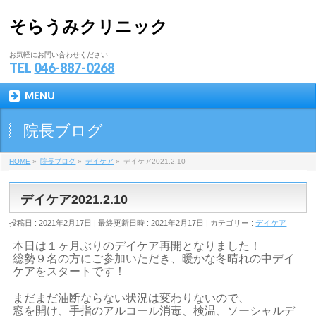
そらうみクリニック
お気軽にお問い合わせください
TEL
046-887-0268
MENU
院長ブログ
HOME
»
院長ブログ
»
デイケア
»
デイケア2021.2.10
デイケア2021.2.10
投稿日 : 2021年2月17日
最終更新日時 : 2021年2月17日
カテゴリー :
デイケア
本日は１ヶ月ぶりのデイケア再開となりました！
総勢９名の方にご参加いただき、暖かな冬晴れの中デイ
ケアをスタートです！
まだまだ油断ならない状況は変わりないので、
窓を開け、手指のアルコール消毒、検温、ソーシャルデ