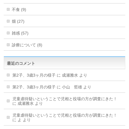
不食 (9)
畑 (27)
雑感 (57)
診療について (8)
最近のコメント
第2子、3歳3ヶ月の様子
に
成瀬雅水
より
第2子、3歳3ヶ月の様子
に
小山 哲雄
より
児童虐待疑いということで児相と役場の方が調査にきた！
に
成瀬雅水
より
児童虐待疑いということで児相と役場の方が調査にきた！
に
よ
より