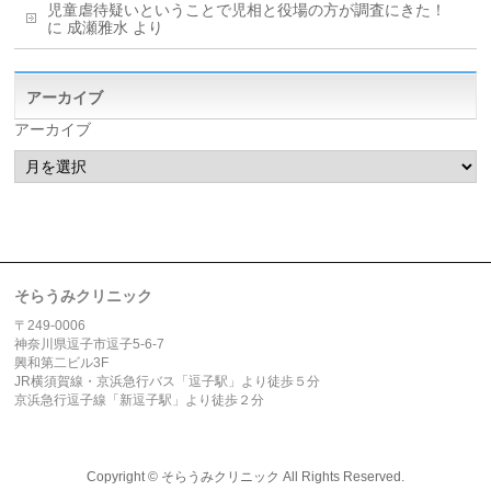
児童虐待疑いということで児相と役場の方が調査にきた！
に
成瀬雅水
より
アーカイブ
アーカイブ
そらうみクリニック
〒249-0006
神奈川県逗子市逗子5-6-7
興和第二ビル3F
JR横須賀線・京浜急行バス「逗子駅」より徒歩５分
京浜急行逗子線「新逗子駅」より徒歩２分
Copyright ©
そらうみクリニック
All Rights Reserved.