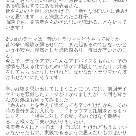
実は、お知り合いの紹介や、お住まいの近くに、興味の
ある職場もすでにある発表者さん。
皆さんのひと押しのおかげで、「新たな“縁“の方に進みた
いと思います！」と決意されたご様子。
面談でも、発表者さんのその思いが伝わることを祈って
います！
2つ目のテーマは「昔のトラウマをどうやって抜くか」。
昔の辛い経験が蘇るせいで、また起きるのではないかと
いう不安や、漠然とした恐怖感あり、毎日が辛いとのこ
と。
今まで、デイケアでいろんなアドバイスをもらい、その
感情を見える化するために誰かに相談してみたり、共感
をしてもらったりしたけれど、なかなかトラウマから抜
け出せないのだそうです。
辛い経験を思い出してしまうことについては、前回デイ
ケアでも類似したテーマが上がりましたが、今回も皆さ
んの対処法も伺ってみました。
「過去のことを考えて追求しても辛いだけだから、その
時の自分を受け入れる」、「トラウマと距離をとるよう
にする」、「相手に対して心配するのではなく期待す
る」と様々な工夫があがりましたが、
発表者さんにとっては、すでに試したけれどもうまくい
かなかったもの、実践できるように思えないものばかり