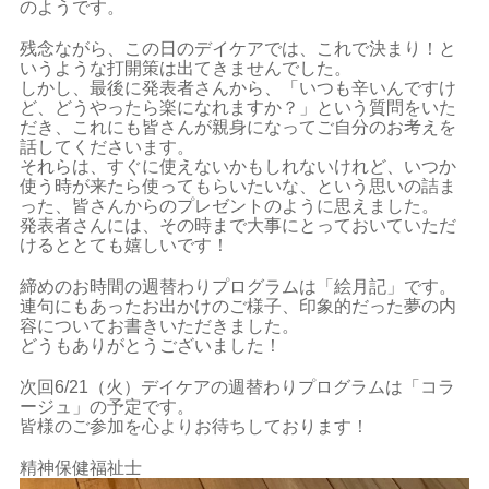
のようです。
残念ながら、この日のデイケアでは、これで決まり！と
いうような打開策は出てきませんでした。
しかし、最後に発表者さんから、「いつも辛いんですけ
ど、どうやったら楽になれますか？」という質問をいた
だき、これにも皆さんが親身になってご自分のお考えを
話してくださいます。
それらは、すぐに使えないかもしれないけれど、いつか
使う時が来たら使ってもらいたいな、という思いの詰ま
った、皆さんからのプレゼントのように思えました。
発表者さんには、その時まで大事にとっておいていただ
けるととても嬉しいです！
締めのお時間の週替わりプログラムは「絵月記」です。
連句にもあったお出かけのご様子、印象的だった夢の内
容についてお書きいただきました。
どうもありがとうございました！
次回6/21（火）デイケアの週替わりプログラムは「コラ
ージュ」の予定です。
皆様のご参加を心よりお待ちしております！
精神保健福祉士