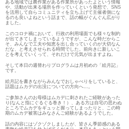
ある地域では農作業がある作業所があったよという情報
や、活動が出来る場所を作っていくという発想で、SNS
を活用して自らコミュニティを立ち上げて主催者側にな
るのも良いよねという話まで、話の幅がぐんぐん広がり
ました。
このコロナ禍において、行政の利用場面でも様々な制約
が出てきてしまっているようですが、こんな時だからこ
そ、みんなで工夫や知恵を出し合っていくのが大切なん
だな、と考えさせられる時間でした。前向きに新しいこ
とを考えていくって、それだけで元気が出ますよね。
そして本日の週替わりプログラムは月初めの「絵月記」
です。
絵月記を書きながらみんなでおしゃべりをしていると、
話題はムカデの出没についての方向へ…。
ご参加さんのお母様はムカデに刺されたご経験があった
り(なんと指にぐるぐる巻き！）、ある方は自宅の思わぬ
ところでムカデをギュッと握ってしまったりと、この時
期のムカデ被害はみなさんご経験があるようでした。
話の内容にはゾクゾクしましたが、皆さん季節感のある