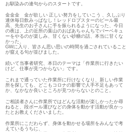
お馴染みの連句からのスタートです。
金金金 金が欲しい 正しい努力をしていこう 、久しぶり
連休毎日飲みっぱなし！レッドロブスターのビール最
高、先生のお子さんに手を振られるようになった、今日
の夜は、上の近所の葉山のおばあちゃんちでバーベキュ
ーをやるのが楽しみ、甘くない砂糖の話、本当に甘くな
かった、
GWに入り、皆さん思い思いの時間を過ごされていること
が窺える句が並びました。
続いて当事者研究、本日のテーマは「作業所に行きたい
けど、仕事が見つからない」です。
これまで通っていた作業所に行けなくなり、新しい作業
所を探しても、どこもコロナの影響で人手不足もあって
か、なかなか良いところが見つからないとのこと。
ご相談者さんに作業所ではどんな活動が楽しかったか尋
ねると、段ボール運びなどの身体を動かす活動が良かっ
たとお教えくださいました。
作業所にこだわらず、身体を動かせる場所をみんなで考
えているうちに、