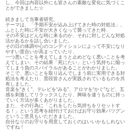
し、今回は内容以外にも皆さんの素敵な変化に気づくこ
とができました☆
続きまして当事者研究。
テーマは、「予期不安が込み上げてきた時の対処法」。
ふとした時に不安が大きくなって襲ってきた時、
その不安はどんな時に来るのか、それに対しどんな対処
法があるかを話し合いました。
その日の体調や心のコンディションによって不安になり
やすい度合いが高まっていたり、
一つ悪いことを考えてしまうと止めどなく悪いことを考
えてしまい、その結果「死にたい」という気持ちに陥っ
てしまう負のスパイラルがあることがわかりました。
そこで、悪いことを取り込んでしまう前に実用できる対
処法を考えたり、普段皆さんが実践されているものを共
有しました。
音楽を“きく”、テレビを“みる”、アロマを“かぐ”など、五
感を刺激してリラックスしたり、興味を違うものに持っ
ていく方法が多くあがりました。
また、その行為に「これをしたら気持ちをリセットす
る！」という思考を紐付けておけばお守り効果バツグン
というご意見もいただきました。
自分なりのお守りを用意しておくのはいいかもしれない
ですね！