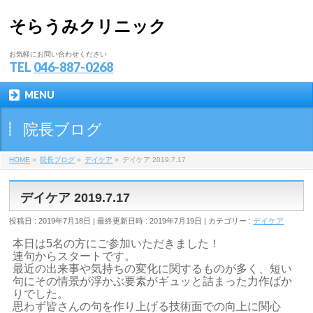
そらうみクリニック
お気軽にお問い合わせください
TEL
046-887-0268
MENU
院長ブログ
HOME
»
院長ブログ
»
デイケア
»
デイケア 2019.7.17
デイケア 2019.7.17
投稿日 : 2019年7月18日
最終更新日時 : 2019年7月19日
カテゴリー :
デイケア
本日は5名の方にご参加いただきました！
連句からスタートです。
最近の出来事や気持ちの変化に関するものが多く、短い
句にその情景が浮かぶ要素がギュッと詰まった力作ばか
りでした。
思わず皆さんの句を作り上げる技術面での向上に関心