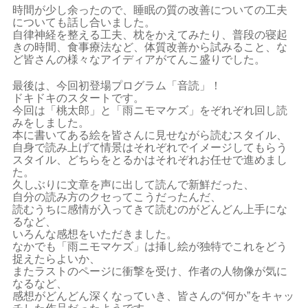
時間が少し余ったので、睡眠の質の改善についての工夫
についても話し合いました。
自律神経を整える工夫、枕をかえてみたり、普段の寝起
きの時間、食事療法など、体質改善から試みること、な
ど皆さんの様々なアイディアがてんこ盛りでした。
最後は、今回初登場プログラム「音読」！
ドキドキのスタートです。
今回は「桃太郎」と「雨ニモマケズ」をぞれぞれ回し読
みをしました。
本に書いてある絵を皆さんに見せながら読むスタイル、
自身で読み上げて情景はそれぞれでイメージしてもらう
スタイル、どちらをとるかはそれぞれお任せで進めまし
た。
久しぶりに文章を声に出して読んで新鮮だった、
自分の読み方のクセってこうだったんだ、
読むうちに感情が入ってきて読むのがどんどん上手にな
るなど、
いろんな感想をいただきました。
なかでも「雨ニモマケズ」は挿し絵が独特でこれをどう
捉えたらよいか、
またラストのページに衝撃を受け、作者の人物像が気に
なるなど、
感想がどんどん深くなっていき、皆さんの“何か”をキャッ