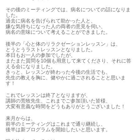
その後のミーティングでは、病名についての話になりま
した。
過去に病名を告げられて助かった人と、
嫌な気持ちになった人の両者の意見を伺い、
病名の意味について考えることができました。
後半の「心と体のリラクゼーションレッスン」は、
とうとうラストレッスンとなりました。
本日もお一人の参加でしたが、
またまた質問を10個も用意して来てくださり、それに答
える会になりました。
きっと、レッスンが終わった今後の生活でも、
先生の教えを胸に、健やかに過ごされることと思いま
す！
これでレッスンは終了となりますが、
講師の荒牧先生、これまでご参加頂いた皆様、
大変有意義な時間をどうもありがとうございました！
来月からは、
前半のミーティングはこれまで通り継続し、
後半は新プログラムを開始したいと思います。