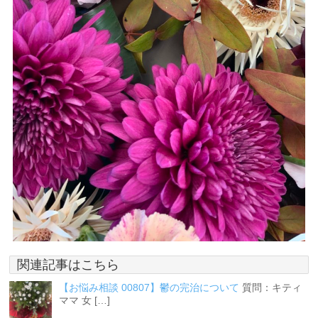
関連記事はこちら
【お悩み相談 00807】鬱の完治について
質問：キティ
ママ 女 […]