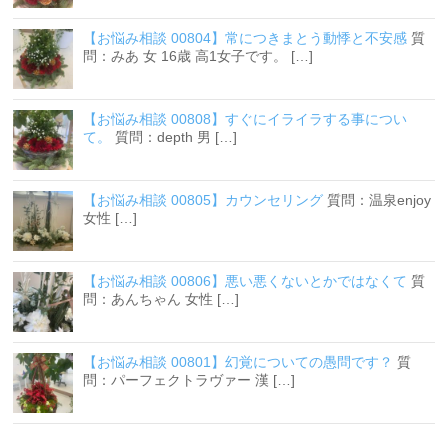
【お悩み相談 00804】常につきまとう動悸と不安感
質
問：みあ 女 16歳 高1女子です。 […]
【お悩み相談 00808】すぐにイライラする事につい
て。
質問：depth 男 […]
【お悩み相談 00805】カウンセリング
質問：温泉enjoy
女性 […]
【お悩み相談 00806】悪い悪くないとかではなくて
質
問：あんちゃん 女性 […]
【お悩み相談 00801】幻覚についての愚問です？
質
問：パーフェクトラヴァー 漢 […]