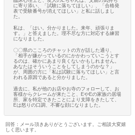
臨床心理士と、友人のEちゃんは、父親の気持ち
に寄り添い、「試験に落ちてほしい」、「合格発
表で受験番号が消えてほしい」と私に話しまし
た。
私は、「はい。分かりました。来年、頑張りま
す。」と答えました。理不尽な方に対応する練習
になりました。
〇〇県のこころのチャットの方が話した通り、
「相手が嫌がっているのにかかわっていこうとす
るのは、確かにあまり良くないかもしれません。
あなたはそういうことをしてしまうのかな？」
が、周囲の方に「私は試験に落ちてほしい」と言
われる原因であると分かりました。
過去に、私が他のお店やお寺のフォローして、お
客様からクレームが来たこと、EやEの家族の居場
所、家を特定できたことにより支障をきたして、
Eは怒りの口調、不審な顔になりました。
回答：メール頂きありがとうございます。ご相談大変嬉
しく思います。