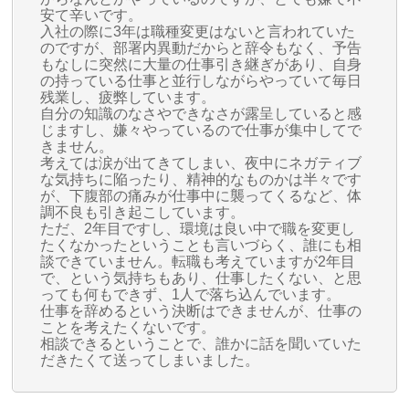
安て辛いです。
入社の際に3年は職種変更はないと言われていた
のですが、部署内異動だからと辞令もなく、予告
もなしに突然に大量の仕事引き継ぎがあり、自身
の持っている仕事と並行しながらやっていて毎日
残業し、疲弊しています。
自分の知識のなさやできなさが露呈していると感
じますし、嫌々やっているので仕事が集中してで
きません。
考えては涙が出てきてしまい、夜中にネガティブ
な気持ちに陥ったり、精神的なものかは半々です
が、下腹部の痛みが仕事中に襲ってくるなど、体
調不良も引き起こしています。
ただ、2年目ですし、環境は良い中で職を変更し
たくなかったということも言いづらく、誰にも相
談できていません。転職も考えていますが2年目
で、という気持ちもあり、仕事したくない、と思
っても何もできず、1人で落ち込んでいます。
仕事を辞めるという決断はできませんが、仕事の
ことを考えたくないです。
相談できるということで、誰かに話を聞いていた
だきたくて送ってしまいました。