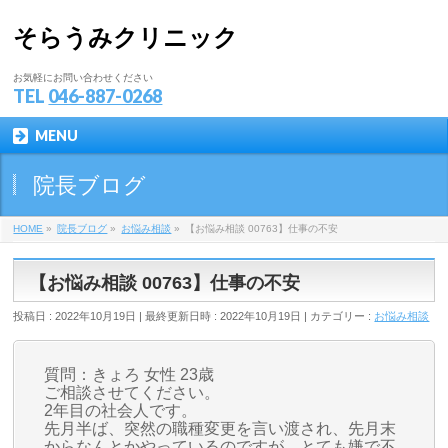
そらうみクリニック
お気軽にお問い合わせください
TEL
046-887-0268
MENU
院長ブログ
HOME
»
院長ブログ
»
お悩み相談
»
【お悩み相談 00763】仕事の不安
【お悩み相談 00763】仕事の不安
投稿日 : 2022年10月19日
最終更新日時 : 2022年10月19日
カテゴリー :
お悩み相談
質問：きょろ 女性 23歳
ご相談させてください。
2年目の社会人です。
先月半ば、突然の職種変更を言い渡され、先月末
からなんとかやっているのですが、とても嫌で不