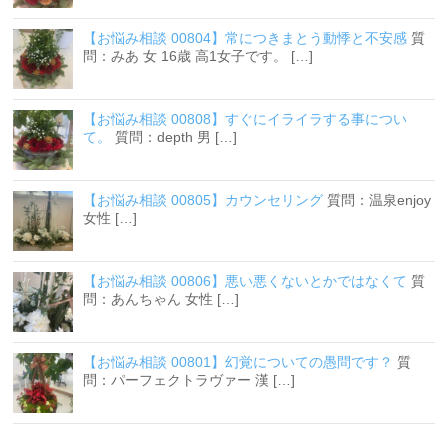
【お悩み相談 00804】常につきまとう動悸と不安感
質
問：みあ 女 16歳 高1女子です。 […]
【お悩み相談 00808】すぐにイライラする事につい
て。
質問：depth 男 […]
【お悩み相談 00805】カウンセリング
質問：温泉enjoy
女性 […]
【お悩み相談 00806】悪い悪くないとかではなくて
質
問：あんちゃん 女性 […]
【お悩み相談 00801】幻覚についての愚問です？
質
問：パーフェクトラヴァー 漢 […]