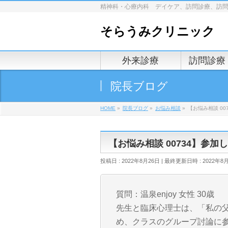
精神科・心療内科 デイケア、訪問診療、訪
そらうみクリニック
外来診療
訪問診療
院長ブログ
HOME
»
院長ブログ
»
お悩み相談
»
【お悩み相談 00
【お悩み相談 00734】参加
投稿日 : 2022年8月26日
最終更新日時 : 2022年8
質問：温泉enjoy 女性 30歳
先生と臨床心理士は、「私の
め、クラスのグループ討論に