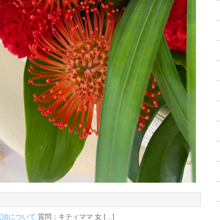
の完治について
質問：キティママ 女 […]