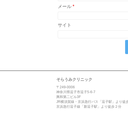
メール
*
サイト
そらうみクリニック
〒249-0006
神奈川県逗子市逗子5-6-7
興和第二ビル3F
JR横須賀線・京浜急行バス「逗子駅」より徒
京浜急行逗子線「新逗子駅」より徒歩２分