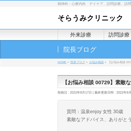
精神科・心療内科 デイケア、訪問診療、訪
そらうみクリニック
外来診療
訪問診療
院長ブログ
HOME
»
院長ブログ
»
お悩み相談
»
【お悩み相談 00
【お悩み相談 00729】素敵
投稿日 : 2022年8月17日
最終更新日時 : 2022年8
質問：温泉enjoy 女性 30歳
素敵なアドバイス、ありがと