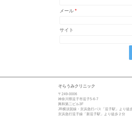
メール
*
サイト
そらうみクリニック
〒249-0006
神奈川県逗子市逗子5-6-7
興和第二ビル3F
JR横須賀線・京浜急行バス「逗子駅」より徒
京浜急行逗子線「新逗子駅」より徒歩２分