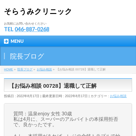
そらうみクリニック
お気軽にお問い合わせください
TEL
046-887-0268
MENU
院長ブログ
HOME
»
院長ブログ
»
お悩み相談
»
【お悩み相談 00728】退職して正解
【お悩み相談 00728】退職して正解
投稿日 : 2022年8月17日
最終更新日時 : 2022年8月17日
カテゴリー :
お悩み相談
質問：温泉enjoy 女性 30歳
私は4月に、スーパーのアルバイトの本採用拒否
で、良かったです。