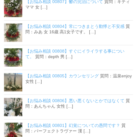
【お悩み相談 00807】鬱の完治について
質問：キティ
ママ 女 […]
【お悩み相談 00804】常につきまとう動悸と不安感
質
問：みあ 女 16歳 高1女子です。 […]
【お悩み相談 00808】すぐにイライラする事につい
て。
質問：depth 男 […]
【お悩み相談 00805】カウンセリング
質問：温泉enjoy
女性 […]
【お悩み相談 00806】悪い悪くないとかではなくて
質
問：あんちゃん 女性 […]
【お悩み相談 00801】幻覚についての愚問です？
質
問：パーフェクトラヴァー 漢 […]