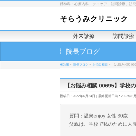
精神科・心療内科 デイケア、訪問診療、訪
そらうみクリニック
外来診療
訪問診療
院長ブログ
HOME
»
院長ブログ
»
お悩み相談
»
【お悩み相談 00
【お悩み相談 00695】学校
投稿日 : 2022年6月24日
最終更新日時 : 2022年6
質問：温泉enjoy 女性 30歳
父親は、学校で私のために人