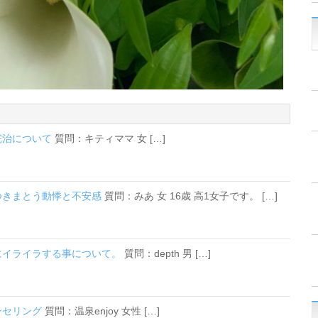
の完治について
質問：キティママ 女 […]
につきまとう動悸と不安感
質問：みあ 女 16歳 高1女子です。 […]
ぐにイライラする事について。
質問：depth 男 […]
ンセリング
質問：温泉enjoy 女性 […]