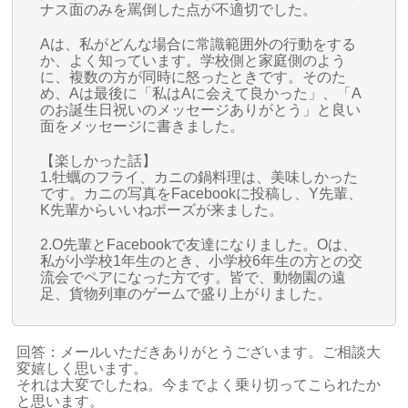
ナス面のみを罵倒した点が不適切でした。
Aは、私がどんな場合に常識範囲外の行動をする
か、よく知っています。学校側と家庭側のよう
に、複数の方が同時に怒ったときです。そのた
め、Aは最後に「私はAに会えて良かった」、「A
のお誕生日祝いのメッセージありがとう」と良い
面をメッセージに書きました。
【楽しかった話】
1.牡蠣のフライ、カニの鍋料理は、美味しかった
です。カニの写真をFacebookに投稿し、Y先輩、
K先輩からいいねポーズが来ました。
2.O先輩とFacebookで友達になりました。Oは、
私が小学校1年生のとき、小学校6年生の方との交
流会でペアになった方です。皆で、動物園の遠
足、貨物列車のゲームで盛り上がりました。
回答：メールいただきありがとうございます。ご相談大
変嬉しく思います。
それは大変でしたね。今までよく乗り切ってこられたか
と思います。