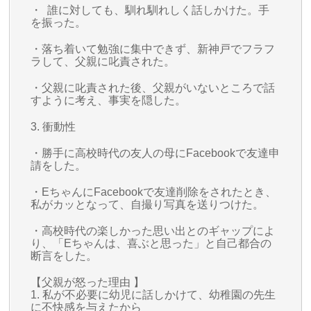
・ 誰に対しても、馴れ馴れしく話しかけた。手
を振った。
・落ち着いて勉強に集中できず、新神戸でフラフ
ラして、父親に叱責された。
・父親に叱責された後、父親がいないところで話
すように考え、事実を隠した。
3. 衝動性
・勝手に高校時代の友人の母にFacebookで友達申
請をした。
・EちゃんにFacebookで友達削除をされたとき、
私がカッとなって、自撮り写真を送りつけた。
・高校時代の楽しかった思い出とのギャップによ
り、「Eちゃんは、喜ぶと思った」と自己都合の
断言をした。
【父親が怒った理由 】
1. 私が不必要に幼児に話しかけて、幼稚園の先生
に不快感を与えたから