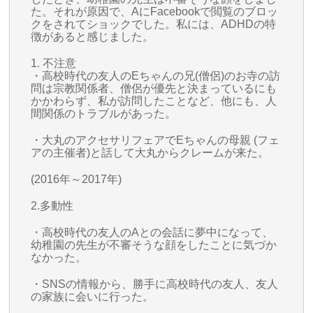
た。それが原因で、AにFacebookで閲覧のブロッ
クをされてショックでした。私には、ADHDの特
徴があると感じました。
1. 不注意
・高校時代の友人のEちゃんの兄(僧侶)のお寺の訪
問は宗教関係者、僧侶が優先と決まっているにも
かかわらず、私が訪問したことなど、他にも、人
間関係のトラブルがあった。
・大丸のアクセサリフェアでEちゃんの母親 (フェ
アの主催者)と話して大丸からクレームが来た。
(2016年～2017年)
2.多動性
・高校時代の友人のAとの会話に夢中になって、
幼稚園の先生が不審そうな顔をしたことに気づか
なかった。
・SNSの情報から、勝手に高校時代の友人、友人
の家族に会いに行った。