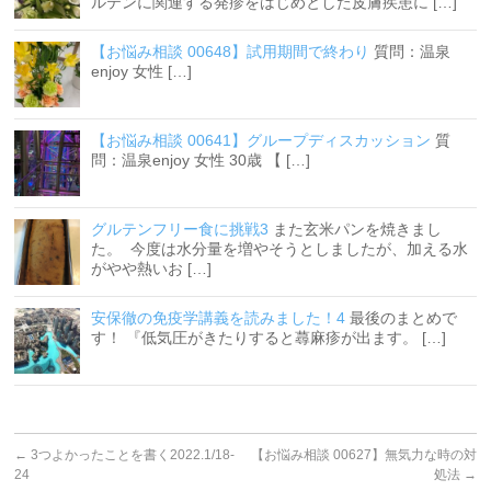
ルテンに関連する発疹をはじめとした皮膚疾患に […]
【お悩み相談 00648】試用期間で終わり
質問：温泉
enjoy 女性 […]
【お悩み相談 00641】グループディスカッション
質
問：温泉enjoy 女性 30歳 【 […]
グルテンフリー食に挑戦3
また玄米パンを焼きまし
た。 今度は水分量を増やそうとしましたが、加える水
がやや熱いお […]
安保徹の免疫学講義を読みました！4
最後のまとめで
す！ 『低気圧がきたりすると蕁麻疹が出ます。 […]
←
3つよかったことを書く2022.1/18-
【お悩み相談 00627】無気力な時の対
24
処法
→