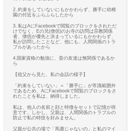
2. 約束をしていないにもかかわらず、勝手に幼稚
園の付近をふらふらしたから
3. 私はAにFacebookで閲覧のブロックをされただ
けでなく、Eの兄(僧侶)のお寺の訪問は宗教関係
者、僧侶が優先と決まっているにもかかわらず、
私が訪問したことなど、他にも、人間関係のトラ
ブルがあったから
4.国家資格の勉強に、昔の友達は無関係であるか
ら
【祖父から見た、私の会話の様子】
「約束をしていない」＝「勝手に」が常識範囲外
であるため、AにFacebookで閲覧のブロックをさ
れたことを私は、納得しました。
私は、他人の名前と顔と特徴をセットで記憶が得
意です。しかし、父親は、人間関係のトラブルの
防止で私の特技を好みません。
父親が公共の場で「馬鹿じゃないの」と私のマイ