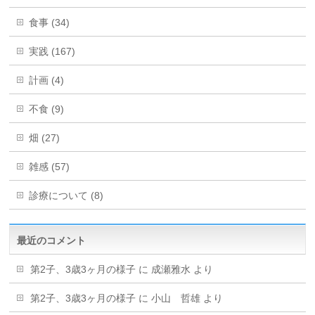
食事 (34)
実践 (167)
計画 (4)
不食 (9)
畑 (27)
雑感 (57)
診療について (8)
最近のコメント
第2子、3歳3ヶ月の様子
に
成瀬雅水
より
第2子、3歳3ヶ月の様子
に
小山 哲雄
より