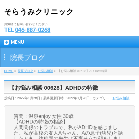
そらうみクリニック
お気軽にお問い合わせください
TEL
046-887-0268
MENU
院長ブログ
HOME
»
院長ブログ
»
お悩み相談
»
【お悩み相談 00628】ADHDの特徴
【お悩み相談 00628】ADHDの特徴
投稿日 : 2022年1月28日
最終更新日時 : 2022年1月28日
カテゴリー :
お悩み相談
質問：温泉enjoy 女性 30歳
【ADHDの特徴の相談】
人間関係のトラブルで、私がADHDを感じまし
た。私が高校の友人Aちゃん、Aの息子(幼児)と話
したとき、幼稚園の先生は不審そうな顔をしまし