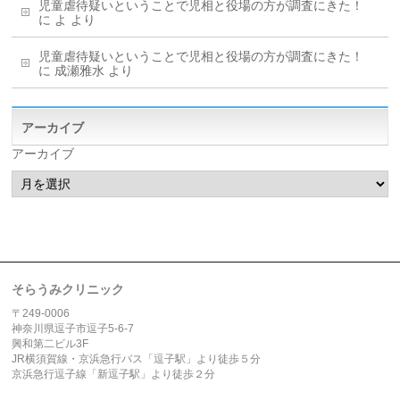
児童虐待疑いということで児相と役場の方が調査にきた！
に
よ
より
児童虐待疑いということで児相と役場の方が調査にきた！
に
成瀬雅水
より
アーカイブ
アーカイブ
そらうみクリニック
〒249-0006
神奈川県逗子市逗子5-6-7
興和第二ビル3F
JR横須賀線・京浜急行バス「逗子駅」より徒歩５分
京浜急行逗子線「新逗子駅」より徒歩２分