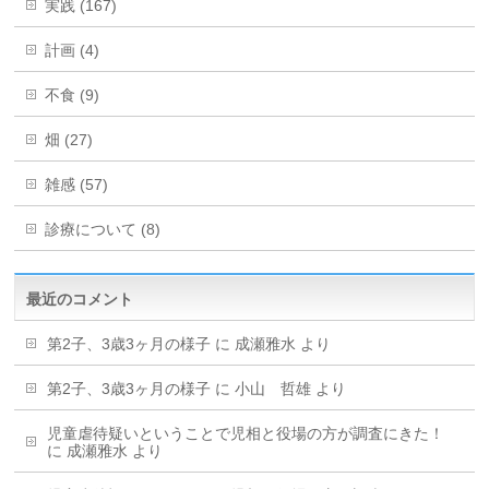
実践 (167)
計画 (4)
不食 (9)
畑 (27)
雑感 (57)
診療について (8)
最近のコメント
第2子、3歳3ヶ月の様子
に
成瀬雅水
より
第2子、3歳3ヶ月の様子
に
小山 哲雄
より
児童虐待疑いということで児相と役場の方が調査にきた！
に
成瀬雅水
より