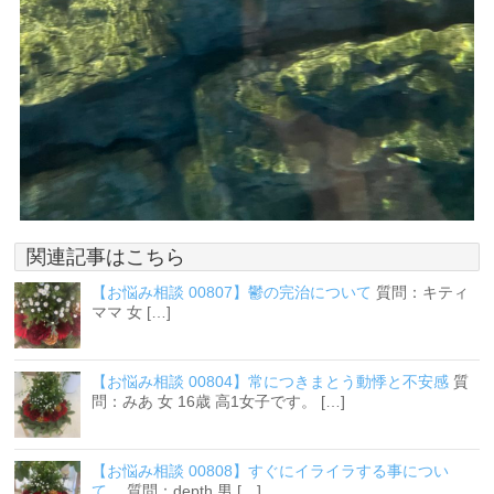
関連記事はこちら
【お悩み相談 00807】鬱の完治について
質問：キティ
ママ 女 […]
【お悩み相談 00804】常につきまとう動悸と不安感
質
問：みあ 女 16歳 高1女子です。 […]
【お悩み相談 00808】すぐにイライラする事につい
て。
質問：depth 男 […]