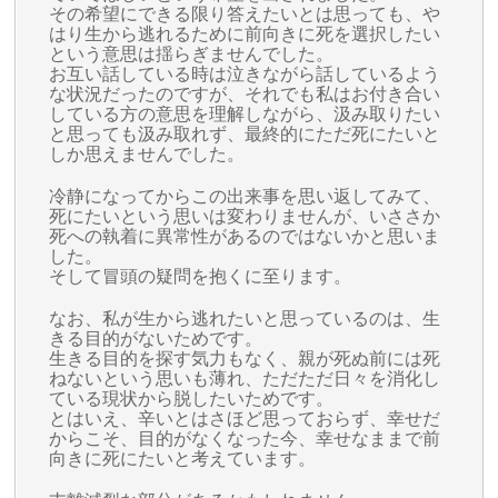
その希望にできる限り答えたいとは思っても、や
はり生から逃れるために前向きに死を選択したい
という意思は揺らぎませんでした。
お互い話している時は泣きながら話しているよう
な状況だったのですが、それでも私はお付き合い
している方の意思を理解しながら、汲み取りたい
と思っても汲み取れず、最終的にただ死にたいと
しか思えませんでした。
冷静になってからこの出来事を思い返してみて、
死にたいという思いは変わりませんが、いささか
死への執着に異常性があるのではないかと思いま
した。
そして冒頭の疑問を抱くに至ります。
なお、私が生から逃れたいと思っているのは、生
きる目的がないためです。
生きる目的を探す気力もなく、親が死ぬ前には死
ねないという思いも薄れ、ただただ日々を消化し
ている現状から脱したいためです。
とはいえ、辛いとはさほど思っておらず、幸せだ
からこそ、目的がなくなった今、幸せなままで前
向きに死にたいと考えています。