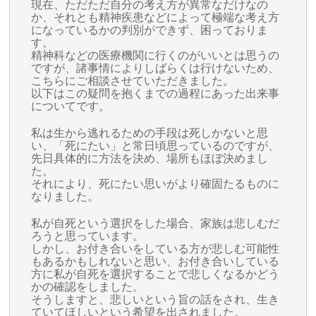
現在、ただただ自分の考え方が異常なだけなの
か、それとも精神疾患などによって極端な考え方
になっているかの判別ができず、困っておりま
す。
精神科などの医療機関に行くのがいいとは思うの
ですが、諸事情によりしばらくは行けないため、
こちらにご相談させていただきました。
以下はこの疑問を抱くまでの過程にあった出来事
についてです。
私は生から逃れるための手段は死しかないと思
い、「死にたい」と常日頃思っているのですが、
先日具体的に方法を決め、場所もほぼ決めまし
た。
それにより、死にたい思いがより確固たるものに
なりました。
私が自死という選択をした場合、家族は悲しむだ
ろうと思っています。
しかし、お付き合いをしている方が悲しむ可能性
もあるかもしれないと思い、お付き合いしている
方に私が自死を選択することで悲しくなるかどう
かの確認をしました。
そうしますと、悲しいという旨の話をされ、生き
ていてほしいという希望を出されました。