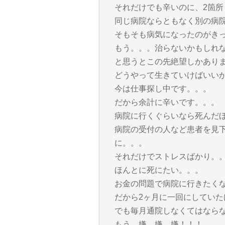
それだけでも辛いのに、2箇
同じ病院ならともなく別の病
そもそも病気になったのがき
もう。。。治らないかもしれ
と思うとこの先絶望しかあり
どうやって生きていけばいい
今は仕事探し中です。。。
だから余計に辛いです。。。
病院に行くぐらいなら死んだ
病院の受付の人など患者を見
に。。。
それだけでストレスばかり。
ほんとに死にたい。。。
お金の問題で病院に行きたく
だから2ヶ月に一回にしてい
でも毎月通院しなくてはなら
もう、嫌、嫌、嫌！！！