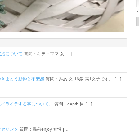
の完治について
質問：キティママ 女 […]
につきまとう動悸と不安感
質問：みあ 女 16歳 高1女子です。 […]
ぐにイライラする事について。
質問：depth 男 […]
ンセリング
質問：温泉enjoy 女性 […]