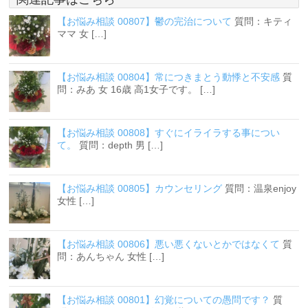
【お悩み相談 00807】鬱の完治について
質問：キティ
ママ 女 […]
【お悩み相談 00804】常につきまとう動悸と不安感
質
問：みあ 女 16歳 高1女子です。 […]
【お悩み相談 00808】すぐにイライラする事につい
て。
質問：depth 男 […]
【お悩み相談 00805】カウンセリング
質問：温泉enjoy
女性 […]
【お悩み相談 00806】悪い悪くないとかではなくて
質
問：あんちゃん 女性 […]
【お悩み相談 00801】幻覚についての愚問です？
質