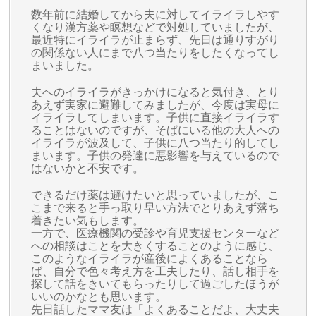
数年前に結婚してから夫に対してイライラしやす
くなり漢方薬や瞑想などで対処していましたが、
最近特にイライラが止まらず、先日は通りすがり
の関係ない人にまで八つ当たりをしたくなってし
まいました。
夫へのイライラがきっかけになると気付き、とり
あえず実家に避難してみましたが、今度は実母に
イライラしてしまいます。子供に直接イライラす
ることはないのですが、そばにいる他の大人への
イライラが波及して、子供に八つ当たり的してし
まいます。子供の発達に悪影響を与えているので
はないかと不安です。
できるだけ薬は避けたいと思っていましたが、こ
こまで来ると手っ取り早い方法でとりあえず落ち
着きたい気もします。
一方で、医療機関の受診や育児支援センターなど
への相談はことを大きくすることのように感じ、
このようなイライラが産後によくあることなら
ば、自分で色々考え方を工夫したり、話し相手を
探して話をきいてもらったりして過ごしたほうが
いいのかなとも思います。
先日話したママ友は「よくあることだよ、大丈夫