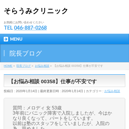
そらうみクリニック
お気軽にお問い合わせください
TEL
046-887-0268
MENU
院長ブログ
HOME
»
院長ブログ
»
お悩み相談
»
【お悩み相談 00358】仕事が不安です
【お悩み相談 00358】仕事が不安です
投稿日 : 2020年1月14日
最終更新日時 : 2020年1月14日
カテゴリー :
お悩み相談
質問：メロディ 女 53歳
3年前にパニック障害で入院しましたが、今はか
なり良くなって、パートをしています。
以前は塾のスタッフをしていましたが、入院の
為、辞めました。