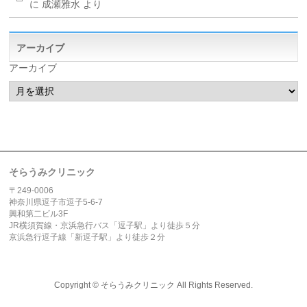
に
成瀬雅水
より
アーカイブ
アーカイブ
そらうみクリニック
〒249-0006
神奈川県逗子市逗子5-6-7
興和第二ビル3F
JR横須賀線・京浜急行バス「逗子駅」より徒歩５分
京浜急行逗子線「新逗子駅」より徒歩２分
Copyright ©
そらうみクリニック
All Rights Reserved.