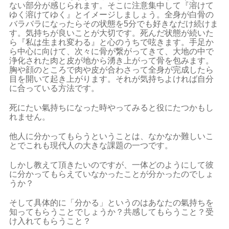
ない部分が感じられます。そこに注意集中して『溶けて
ゆく溶けてゆく』とイメージしましょう。全身が白骨の
バラバラになったらその状態を5分でも好きなだけ続けま
す。気持ちが良いことが大切です。死んだ状態が続いた
ら『私は生まれ変わる』と心のうちで呟きます。手足か
ら中心に向けて、次々に骨が繋がってきて、大地の中で
浄化された肉と皮が地から湧き上がって骨を包みます。
胸や顔のところで肉や皮が合わさって全身が完成したら
目を開いて起き上がります。それが気持ちよければ自分
に合っている方法です。
死にたい氣持ちになった時やってみると役にたつかもし
れません。
他人に分かってもらうということは、なかなか難しいこ
とでこれも現代人の大きな課題の一つです。
しかし教えて頂きたいのですが、一体どのようにして彼
に分かってもらえていなかったことが分かったのでしょ
うか？
そして具体的に「分かる」というのはあなたの氣持ちを
知ってもらうことでしょうか？共感してもらうこと？受
け入れてもらうこと？