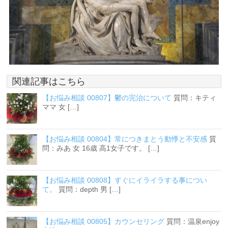
関連記事はこちら
【お悩み相談 00807】鬱の完治について
質問：キティ
ママ 女 […]
【お悩み相談 00804】常につきまとう動悸と不安感
質
問：みあ 女 16歳 高1女子です。 […]
【お悩み相談 00808】すぐにイライラする事につい
て。
質問：depth 男 […]
【お悩み相談 00805】カウンセリング
質問：温泉enjoy