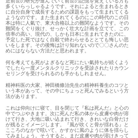
近前世の研究が進んでいて前世の記憶を覚えている方も
多くいらっしゃるようです。それによると生まれるとき
に自分自身で成長するための課題をもって生まれてくる
ようなのです。また生まれてくるのにこの時代のこの日
本は特に人氣で、東大合格以上の難関なようです。その
難関をくぐり抜け、せっかく壮大な計画を立てて、この
倍率の高い、現代の、しかも日本に生まれてきたのに、
予定した死ではなく自殺で終わらせるととても悔しい思
いをします。その後悔は計り知れないので〇〇さんのた
めにはならない方法だと思われます。
何を考えても死がよぎるなど死にたい氣持ちが続くよう
でしたら一度メンタルクリニックを受診されたりカウン
セリングを受けられるのも手かもしれません。
精神科医の大家、神田橋條治先生の精神科養生のコツと
いう本があって、その中にちょっと死んでみるという方
法があります。
これは仰向けに寝て、目を閉じて『私は死んだ』と心の
中でつぶやきます。次に死んだ私の体から皮膚や肉が溶
けて行き、大地に吸い込まれて行き、きれいな白骨だけ
が残るとイメージします。『風が吹くと骨が揺れる』と
こころのなかで呟いて、かすかに風のように体を揺らし
てみましょう。そうすると、まだ皮膚や肉が溶けきって